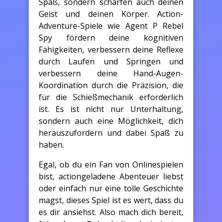
Spaß, sondern schärfen auch deinen
Geist und deinen Körper. Action-
Adventure-Spiele wie Agent P Rebel
Spy fördern deine kognitiven
Fähigkeiten, verbessern deine Reflexe
durch Laufen und Springen und
verbessern deine Hand-Augen-
Koordination durch die Präzision, die
für die Schießmechanik erforderlich
ist. Es ist nicht nur Unterhaltung,
sondern auch eine Möglichkeit, dich
herauszufordern und dabei Spaß zu
haben.
Egal, ob du ein Fan von Onlinespielen
bist, actiongeladene Abenteuer liebst
oder einfach nur eine tolle Geschichte
magst, dieses Spiel ist es wert, dass du
es dir ansiehst. Also mach dich bereit,