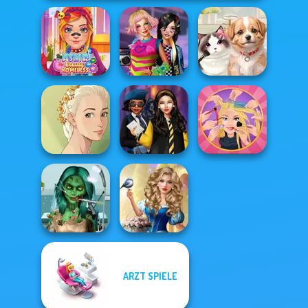
ASMR Beauty
BFFs Weirdcore
Homeless
Aesthetic
Pet Salon
Natural Girl
Hogwarts
Extreme
Portrait
Princesses
Makeover
Ghoulish To
Storybook Glam
ARZT SPIELE
Gorgeous Cool
Dress Up
Zomb...
Advent...