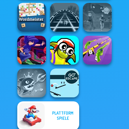
Wordmeister
Ball Surfer 3D
Vortex 9
Funny Blade &
Merge 2048 Gun
Mirror Wizard
Magic
Rush
PLATTFORM
Fish Stab Getting
SPIELE
Big
Go Escape