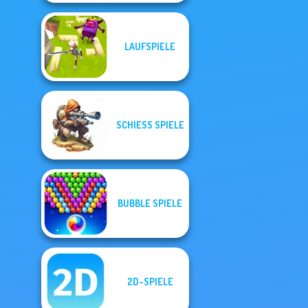
LAUFSPIELE
SCHIESS SPIELE
BUBBLE SPIELE
2D-SPIELE