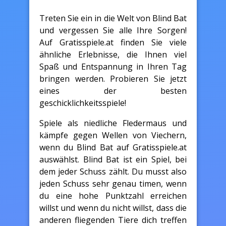
Treten Sie ein in die Welt von Blind Bat
und vergessen Sie alle Ihre Sorgen!
Auf Gratisspiele.at finden Sie viele
ähnliche Erlebnisse, die Ihnen viel
Spaß und Entspannung in Ihren Tag
bringen werden. Probieren Sie jetzt
eines der besten
geschicklichkeitsspiele!
Spiele als niedliche Fledermaus und
kämpfe gegen Wellen von Viechern,
wenn du Blind Bat auf Gratisspiele.at
auswählst. Blind Bat ist ein Spiel, bei
dem jeder Schuss zählt. Du musst also
jeden Schuss sehr genau timen, wenn
du eine hohe Punktzahl erreichen
willst und wenn du nicht willst, dass die
anderen fliegenden Tiere dich treffen