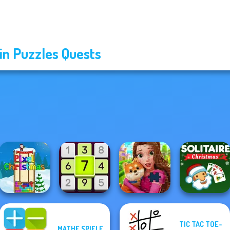
in Puzzles Quests
TIC TAC TOE-
MATHE SPIELE
Solitaire Classic