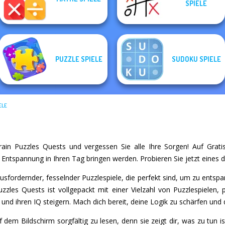
SPIELE
Pixel Christmas
Daily Sudoku
Royal Jigsaw
Christmas
PUZZLE SPIELE
SUDOKU SPIELE
ELE
ain Puzzles Quests und vergessen Sie alle Ihre Sorgen! Auf Gratiss
d Entspannung in Ihren Tag bringen werden. Probieren Sie jetzt eines d
rausfordernder, fesselnder Puzzlespiele, die perfekt sind, um zu ent
uzzles Quests ist vollgepackt mit einer Vielzahl von Puzzlespielen, 
d ihren IQ steigern. Mach dich bereit, deine Logik zu schärfen und d
 dem Bildschirm sorgfältig zu lesen, denn sie zeigt dir, was zu tun is