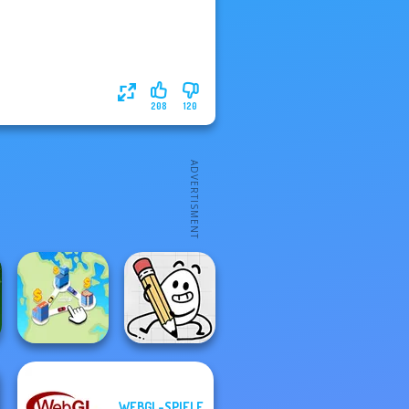
208
120
WEBGL-SPIELE