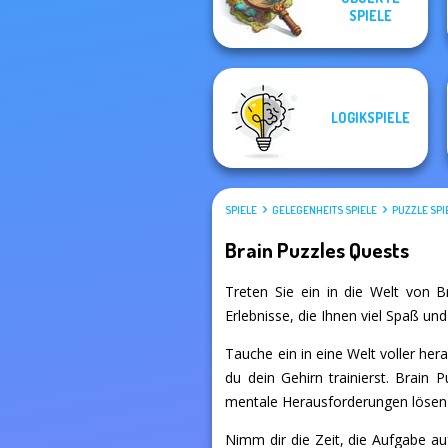
Solitaire
Small House
SPIELE
LOGIKSPIELE
SPIELE
GELEGENHEITS SPIELE
PUZZLE SPI
Brain Puzzles Quests
Treten Sie ein in die Welt von Br
Erlebnisse, die Ihnen viel Spaß un
Tauche ein in eine Welt voller he
du dein Gehirn trainierst. Brain P
mentale Herausforderungen lösen un
Nimm dir die Zeit, die Aufgabe auf