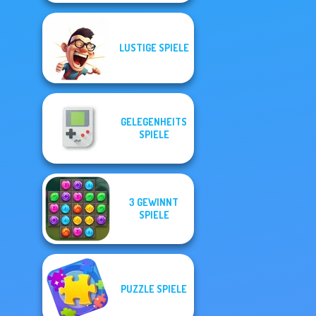
LUSTIGE SPIELE
GELEGENHEITS
SPIELE
3 GEWINNT
SPIELE
PUZZLE SPIELE