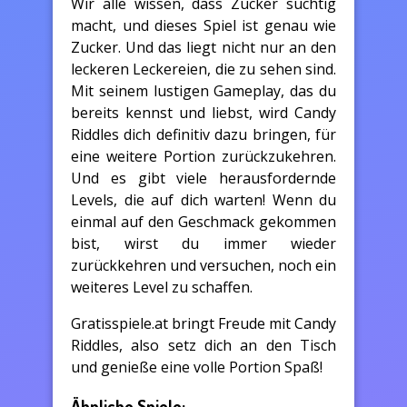
Wir alle wissen, dass Zucker süchtig
macht, und dieses Spiel ist genau wie
Zucker. Und das liegt nicht nur an den
leckeren Leckereien, die zu sehen sind.
Mit seinem lustigen Gameplay, das du
bereits kennst und liebst, wird Candy
Riddles dich definitiv dazu bringen, für
eine weitere Portion zurückzukehren.
Und es gibt viele herausfordernde
Levels, die auf dich warten! Wenn du
einmal auf den Geschmack gekommen
bist, wirst du immer wieder
zurückkehren und versuchen, noch ein
weiteres Level zu schaffen.
Gratisspiele.at bringt Freude mit Candy
Riddles, also setz dich an den Tisch
und genieße eine volle Portion Spaß!
Ähnliche Spiele: