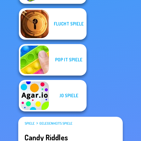
FLUCHT SPIELE
POP IT SPIELE
.IO SPIELE
SPIELE
GELEGENHEITS SPIELE
Candy Riddles