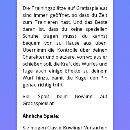
Die Trainingsplätze auf Gratisspiele.at
sind immer geöffnet, so dass du Zeit
zum Trainieren hast. Und das Beste
daran ist, dass du keine speziellen
Schuhe tragen musst, du kannst
bequem von zu Hause aus üben.
Übernimm die Kontrolle über deinen
Charakter und platziere, von wo aus er
schießen soll, die Kraft des Wurfes und
füge auch einige Effekte zu deinem
Wurf hinzu, damit die Kugel den Pin
genau richtig trifft.
Viel Spaß beim Bowling auf
Gratisspiele.at!
Ähnliche Spiele:
Sie mögen Classic Bowling? Versuchen