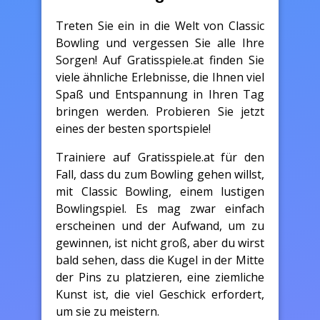
Treten Sie ein in die Welt von Classic
Bowling und vergessen Sie alle Ihre
Sorgen! Auf Gratisspiele.at finden Sie
viele ähnliche Erlebnisse, die Ihnen viel
Spaß und Entspannung in Ihren Tag
bringen werden. Probieren Sie jetzt
eines der besten sportspiele!
Trainiere auf Gratisspiele.at für den
Fall, dass du zum Bowling gehen willst,
mit Classic Bowling, einem lustigen
Bowlingspiel. Es mag zwar einfach
erscheinen und der Aufwand, um zu
gewinnen, ist nicht groß, aber du wirst
bald sehen, dass die Kugel in der Mitte
der Pins zu platzieren, eine ziemliche
Kunst ist, die viel Geschick erfordert,
um sie zu meistern.