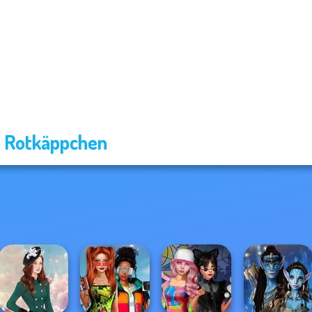
 Rotkäppchen