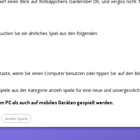
d wirf einen Blick auf Rotkäppchens Garderobe! Oh, und vergiss nich
chen Sie ein ähnliches Spiel aus den folgenden:
staste, wenn Sie einen Computer benutzen oder tippen Sie auf den Bi
piele aus der Kategorie anzieh spiele für eine neue und unvergesslich
em PC als auch auf mobilen Geräten gespielt werden.
Anzieh Spiele