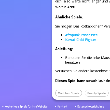
dich, also warte nicht länger un
Wolf in Acht!
Ähnliche Spiele:
Sie mögen Das Rotkäppchen? Versu
Afropunk Princesses
Kawaii Chibi Fighter
Anleitung:
Benutzen Sie die linke Mau
benutzen.
Versuchen Sie andere kostenlose S
Dieses Spiel kann sowohl auf d
Mädchen Spiele
Beauty Spiele
Kostenlose Spiele für Ihre Website
Kontakt
Datenschutzrichtlinie