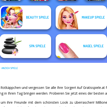
Babs And
BEAUTY SPIELE
MAKEUP SPIELE
Friends Love
Spin The Bottle
Avatar Na'vi
Kate Middleton
Match Pr...
Style Exchange...
Warriors Saga
SPA SPIELE
NAGEL SPIELE
ANZIEH SPIELE
 Rotkäppchen und vergessen Sie alle Ihre Sorgen! Auf Gratisspiele.at fi
g in Ihren Tag bringen werden. Probieren Sie jetzt eines der besten a
, um ihre Freunde mit dem schönsten Look zu überraschen! Millio