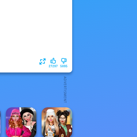
27297
5095