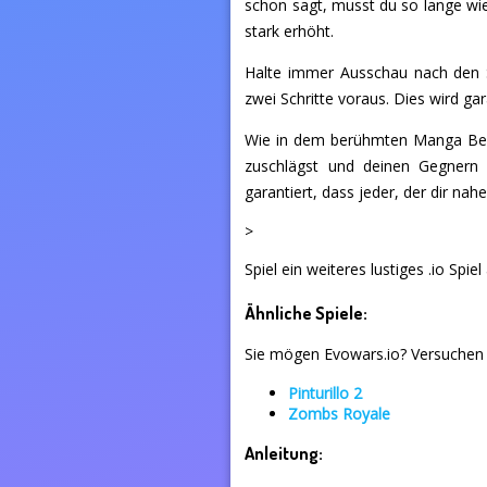
schon sagt, musst du so lange wie
stark erhöht.
Halte immer Ausschau nach den St
zwei Schritte voraus. Dies wird ga
Wie in dem berühmten Manga Berse
zuschlägst und deinen Gegnern 
garantiert, dass jeder, der dir na
>
Spiel ein weiteres lustiges .io Spie
Ähnliche Spiele:
Sie mögen Evowars.io? Versuchen S
Pinturillo 2
Zombs Royale
Anleitung: