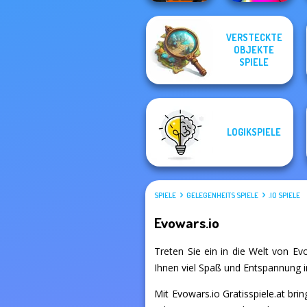
VERSTECKTE
OBJEKTE
Kour.io
Match Masters
SPIELE
LOGIKSPIELE
SPIELE
GELEGENHEITS SPIELE
.IO SPIELE
Evowars.io
Treten Sie ein in die Welt von Evo
Ihnen viel Spaß und Entspannung in
Mit Evowars.io Gratisspiele.at bri