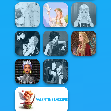
Princess Gala
Host
Greek Gods
Elven Makeover
Manga Creator
Vampire Hunter
Manga Creator
P...
Star Wars: Page...
Medieval Doll
Cyber Chic
VALENTINSTAGSSPIELE
Makeover
Manga Creator -
Queens
Fantasy World...