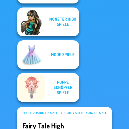
MONSTER HIGH
SPIELE
MODE SPIELE
PUPPE
SCHÖPFER
SPIELE
SPIELE
MÄDCHEN SPIELE
BEAUTY SPIELE
ANZIEH SPIELE
Fairy Tale High