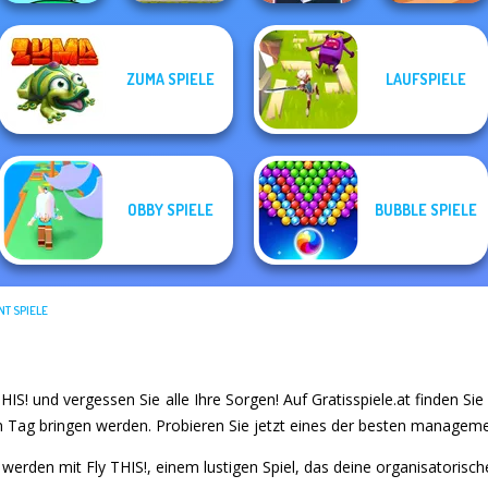
ZUMA SPIELE
LAUFSPIELE
Cameraman vs
Hotel Fever
Mini Monkey Mart
The Cargo
Toilets Puzzle
Tycoon
OBBY SPIELE
BUBBLE SPIELE
T SPIELE
THIS! und vergessen Sie alle Ihre Sorgen! Auf Gratisspiele.at finden Sie 
n Tag bringen werden. Probieren Sie jetzt eines der besten manageme
 werden mit Fly THIS!, einem lustigen Spiel, das deine organisatorische