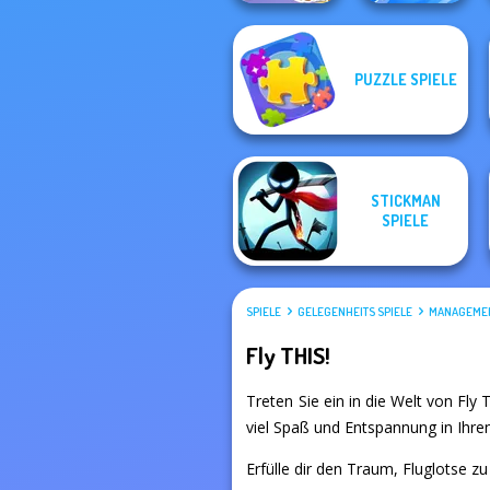
PUZZLE SPIELE
Braindom 2:
Who is Lying?
Shot Trigger
STICKMAN
SPIELE
SPIELE
GELEGENHEITS SPIELE
MANAGEMEN
Fly THIS!
Treten Sie ein in die Welt von Fly 
viel Spaß und Entspannung in Ihre
Erfülle dir den Traum, Fluglotse zu