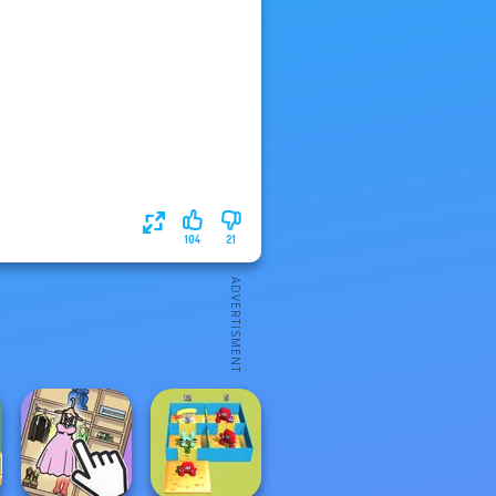
104
21