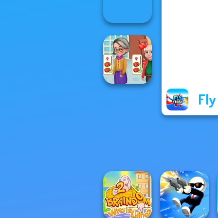
Circus Words
Ultimate Flying
Car
Fly
Cooking
Madness