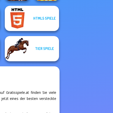
HTML5 SPIELE
FNAF Horror At
Home
Rachel Holmes
TIER SPIELE
f Gratisspiele.at finden Sie viele
 jetzt eines der besten versteckte