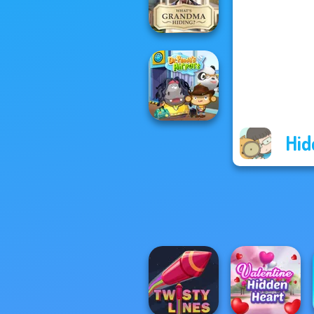
Grand Cyber City
What Is Grandma
Hiding
Hid
Dr. Panda Airport