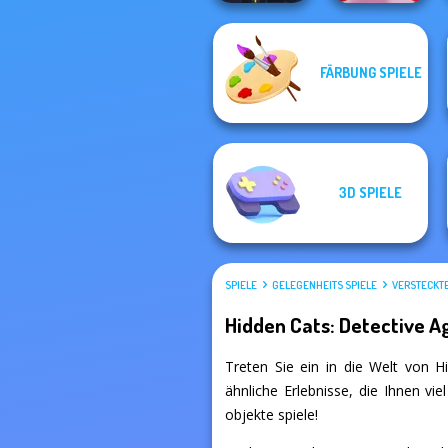
FÄRBUNG SPIELE
Valentine Hidden
Twisty Lines
Heart
3D SPIELE
SPIELE
GELEGENHEITS SPIELE
VERSTECKTE
Hidden Cats: Detective 
Treten Sie ein in die Welt von Hi
ähnliche Erlebnisse, die Ihnen vi
objekte spiele!