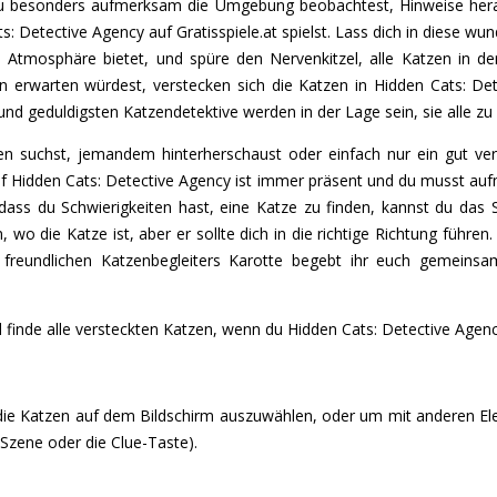
du besonders aufmerksam die Umgebung beobachtest, Hinweise heraus
: Detective Agency auf Gratisspiele.at spielst. Lass dich in diese wunde
te Atmosphäre bietet, und spüre den Nervenkitzel, alle Katzen in d
ren erwarten würdest, verstecken sich die Katzen in Hidden Cats: De
und geduldigsten Katzendetektive werden in der Lage sein, sie alle zu 
n suchst, jemandem hinterherschaust oder einfach nur ein gut vers
uf Hidden Cats: Detective Agency ist immer präsent und du musst auf
dass du Schwierigkeiten hast, eine Katze zu finden, kannst du das 
n, wo die Katze ist, aber er sollte dich in die richtige Richtung führen
 freundlichen Katzenbegleiters Karotte begebt ihr euch gemeinsam
inde alle versteckten Katzen, wenn du Hidden Cats: Detective Agency a
die Katzen auf dem Bildschirm auszuwählen, oder um mit anderen Ele
Szene oder die Clue-Taste).