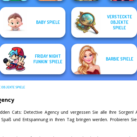
VERSTECKTE
BABY SPIELE
OBJEKTE
Easter
Bubble Shooter
Mini Monkey Mart
The Shape
Eggventure
SPIELE
Butterfly
FRIDAY NIGHT
BARBIE SPIELE
FUNKIN' SPIELE
 OBJEKTE SPIELE
Agency
dden Cats: Detective Agency und vergessen Sie alle Ihre Sorgen! Au
el Spaß und Entspannung in Ihren Tag bringen werden. Probieren Sie