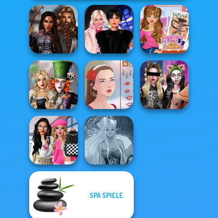
Medieval
Wednesday
ASMR Nail
Princesses
Besties Fun Day
Treatment
Alice and
Friends:
Billie's Weekly
Enchanted W...
Portrait Maker
Planner
Bab's Back to
SPA SPIELE
School Style
Dark Mage
Cha...
Creator