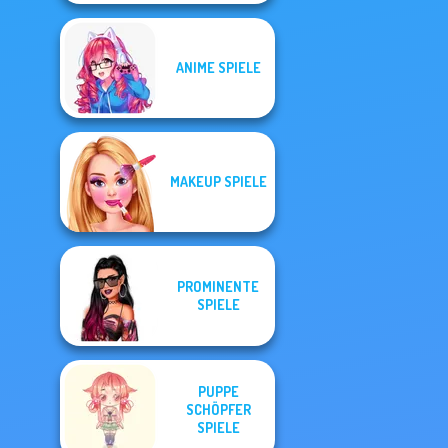
ANIME SPIELE
MAKEUP SPIELE
PROMINENTE
SPIELE
PUPPE
SCHÖPFER
SPIELE