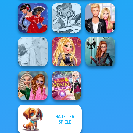
Winx Paint Fairy
Roomies Blind
Flamenco Dancer
Color
Date
Princess Gala
Online Selfie
Centaur
Host
Stories
Princesses
HAUSTIER
School
Popularity
Casual Weekend
SPIELE
Challenge
Fashionistas