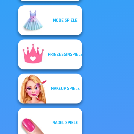
MODE SPIELE
PRINZESSINSPIELE
MAKEUP SPIELE
NAGEL SPIELE