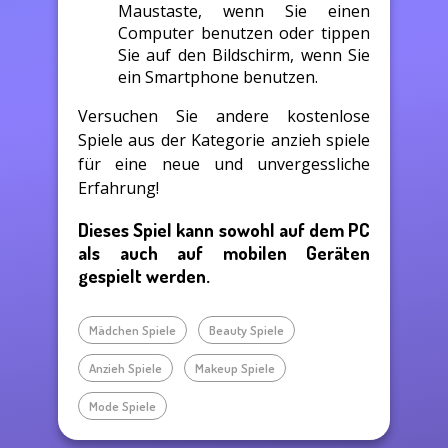
Maustaste, wenn Sie einen
Computer benutzen oder tippen
Sie auf den Bildschirm, wenn Sie
ein Smartphone benutzen.
Versuchen Sie andere kostenlose
Spiele aus der Kategorie anzieh spiele
für eine neue und unvergessliche
Erfahrung!
Dieses Spiel kann sowohl auf dem PC
als auch auf mobilen Geräten
gespielt werden.
Mädchen Spiele
Beauty Spiele
Anzieh Spiele
Makeup Spiele
Mode Spiele