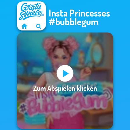
Insta Princesses
#bubblegum
Zum Abspielen klicken