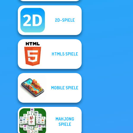
2D-SPIELE
HTML5 SPIELE
MOBILE SPIELE
MAHJONG
SPIELE