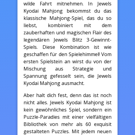
wilde Fahrt mitnehmen. In Jewels
Kyodai Mahjong bekommst du das
klassische Mahjong-Spiel, das du so
liebst, kombiniert mit dem
zauberhaften und magischen Flair des
legendären Jewels Blitz 3-Gewinnt-
Spiels. Diese Kombination ist wie
geschaffen für den Spielehimmel! Vom
ersten Spielstein an wirst du von der
Mischung aus Strategie und
Spannung gefesselt sein, die Jewels
Kyodai Mahjong ausmacht.
Aber halt dich fest, denn das ist noch
nicht alles. Jewels Kyodai Mahjong ist
kein gewöhnliches Spiel, sondern ein
Puzzle-Paradies mit einer vielfältigen
Bibliothek von mehr als 60 exquisit
gestalteten Puzzles. Mit jedem neuen