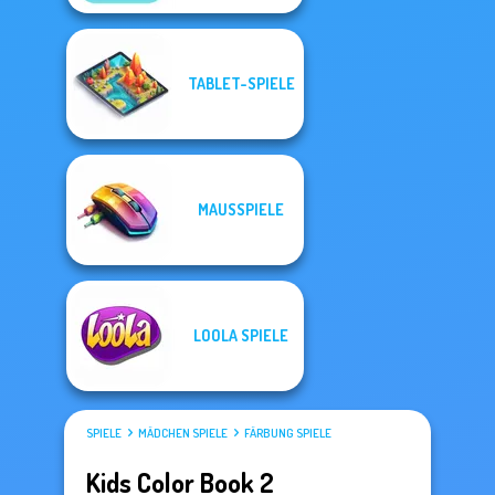
TABLET-SPIELE
MAUSSPIELE
LOOLA SPIELE
SPIELE
MÄDCHEN SPIELE
FÄRBUNG SPIELE
Kids Color Book 2