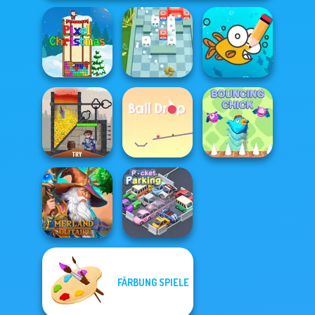
Cute Coloring
Pixel Christmas
Break n Bounce
Games
Rescue Hero
Ball Drop
Bouncing Chick
FÄRBUNG SPIELE
Emerland
Solitaire
Pocket Parking