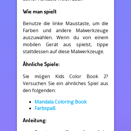
Wie man spielt
Benutze die linke Maustaste, um die
Farben und andere Malwerkzeuge
auszuwählen. Wenn du von einem
mobilen Gerät aus spielst, tippe
stattdessen auf diese Malwerkzeuge.
Ähnliche Spiele:
Sie mögen Kids Color Book 2?
Versuchen Sie ein ähnliches Spiel aus
den folgenden:
Mandala Coloring Book
Farbspaß
Anleitung: