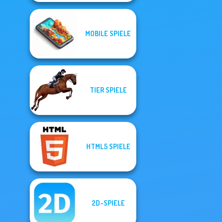
MOBILE SPIELE
TIER SPIELE
HTML5 SPIELE
2D-SPIELE