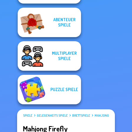
ABENTEUER
SPIELE
MULTIPLAYER
SPIELE
PUZZLE SPIELE
SPIELE
GELEGENHEITS SPIELE
BRETTSPIELE
MAHJONG SPIELE
Mahjong Firefly