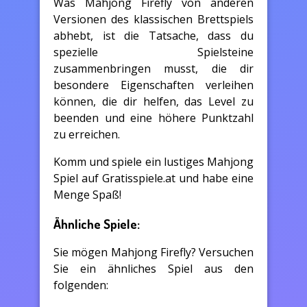
Was Mahjong Firefly von anderen
Versionen des klassischen Brettspiels
abhebt, ist die Tatsache, dass du
spezielle Spielsteine
zusammenbringen musst, die dir
besondere Eigenschaften verleihen
können, die dir helfen, das Level zu
beenden und eine höhere Punktzahl
zu erreichen.
Komm und spiele ein lustiges Mahjong
Spiel auf Gratisspiele.at und habe eine
Menge Spaß!
Ähnliche Spiele:
Sie mögen Mahjong Firefly? Versuchen
Sie ein ähnliches Spiel aus den
folgenden: