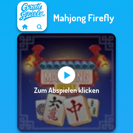
Mahjong Firefly
Zum Abspielen klicken