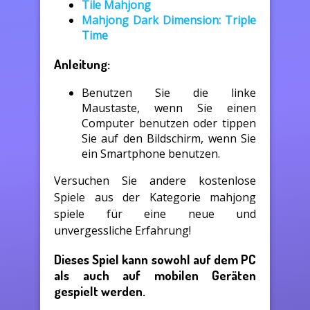
Tile Mahjong
Mahjong Dark Dimension: Triple
Time
Anleitung:
Benutzen Sie die linke
Maustaste, wenn Sie einen
Computer benutzen oder tippen
Sie auf den Bildschirm, wenn Sie
ein Smartphone benutzen.
Versuchen Sie andere kostenlose
Spiele aus der Kategorie mahjong
spiele für eine neue und
unvergessliche Erfahrung!
Dieses Spiel kann sowohl auf dem PC
als auch auf mobilen Geräten
gespielt werden.