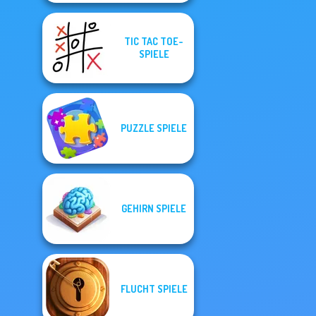
TIC TAC TOE-
SPIELE
PUZZLE SPIELE
GEHIRN SPIELE
FLUCHT SPIELE