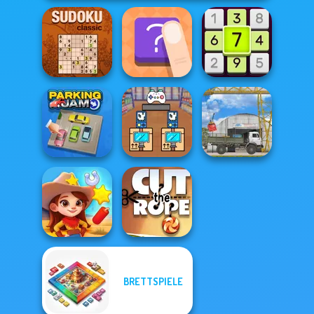
Sudoku Classic
The Shape
Daily Sudoku
Black Friday
Parking Jam
Stacker
The Cargo
BRETTSPIELE
Wild West Match
Cut the Rope