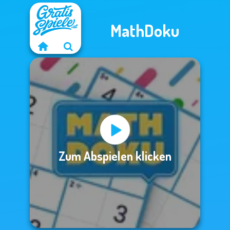
MathDoku
Zum Abspielen klicken