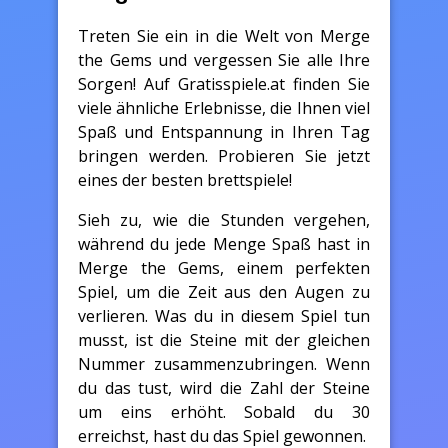
Treten Sie ein in die Welt von Merge
the Gems und vergessen Sie alle Ihre
Sorgen! Auf Gratisspiele.at finden Sie
viele ähnliche Erlebnisse, die Ihnen viel
Spaß und Entspannung in Ihren Tag
bringen werden. Probieren Sie jetzt
eines der besten brettspiele!
Sieh zu, wie die Stunden vergehen,
während du jede Menge Spaß hast in
Merge the Gems, einem perfekten
Spiel, um die Zeit aus den Augen zu
verlieren. Was du in diesem Spiel tun
musst, ist die Steine mit der gleichen
Nummer zusammenzubringen. Wenn
du das tust, wird die Zahl der Steine
um eins erhöht. Sobald du 30
erreichst, hast du das Spiel gewonnen.