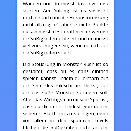
Wänden und du musst das Level neu
starten. Am Anfang ist es vielleicht
noch einfach und die Herausforderung
nicht allzu groß, aber je mehr Punkte
du sammelst, desto raffinierter werden
die Süßigkeiten platziert und du musst
viel vorsichtiger sein, wenn du dich auf
die Süßigkeiten stürzt.
Die Steuerung in Monster Rush ist so
gestaltet, dass du es ganz einfach
spielen kannst, indem du einfach auf
die Seite des Bildschirms klickst, auf
die das süße Monster springen soll.
Aber das Wichtigste in diesem Spiel ist,
dass du dich entscheidest, von deiner
sicheren Plattform zu springen, denn
vor allem in den späteren Levels
bleiben die Süßigkeiten nicht an der