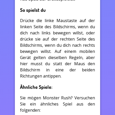
So spielst du
Drücke die linke Maustaste auf der
linken Seite des Bildschirms, wenn du
dich nach links bewegen willst, oder
drücke sie auf der rechten Seite des
Bildschirms, wenn du dich nach rechts
bewegen willst. Auf einem mobilen
Gerät gelten dieselben Regeln, aber
hier musst du statt der Maus den
Bildschirm in eine der beiden
Richtungen antippen.
Ähnliche Spiele:
Sie mögen Monster Rush? Versuchen
Sie ein ähnliches Spiel aus den
folgenden: