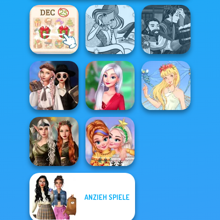
Manga Creator
KrisMas Mahjong
Winx Paint Fairy
World Of
2
Color
Fantasy...
Wednesday's
Breakup
My Christmas
Handbook
Party Prep
Thumbelina
Elven Kingdom
ANZIEH SPIELE
Forest Of
New Christmas
Wonder...
Sweater Design