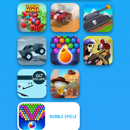
City Driver:
Tanks 2D: Tank
Train Miner
Destroy Car
Wars
Funny Mad
Bubble Shooter
Tom Clancy's
Racing
HD 3
Shootout
BUBBLE SPIELE
Go Escape
Western Sniper