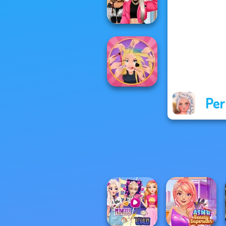
P...
BFFs Vs Bullies:
Fashion Rival...
Per
Extreme
Makeover