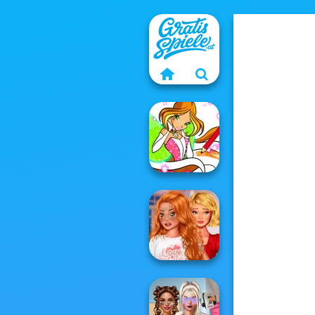
Winx Paint Fairy
Color
Bestie To The
Rescue Breakup