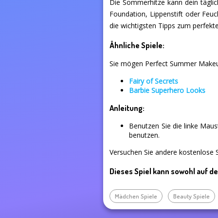
Die Sommerhitze kann dein tägli
Foundation, Lippenstift oder Feuc
die wichtigsten Tipps zum perfek
Ähnliche Spiele:
Sie mögen Perfect Summer Makeup 
Fairy of Secrets
Barbie Superhero Looks
Anleitung:
Benutzen Sie die linke Mau
benutzen.
Versuchen Sie andere kostenlose S
Dieses Spiel kann sowohl auf d
Mädchen Spiele
Beauty Spiele