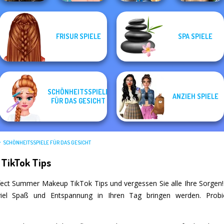
Elven Kingdom
Storybook Glam
Ghoulish To
FRISUR SPIELE
SPA SPIELE
Forest Of
Ellie's Morning
Dress Up
Gorgeous Cool
Wonder...
Routine
Advent...
Zomb...
SCHÖNHEITSSPIELE
ANZIEH SPIELE
FÜR DAS GESICHT
SCHÖNHEITSSPIELE FÜR DAS GESICHT
TikTok Tips
fect Summer Makeup TikTok Tips und vergessen Sie alle Ihre Sorgen! A
 viel Spaß und Entspannung in Ihren Tag bringen werden. Probi