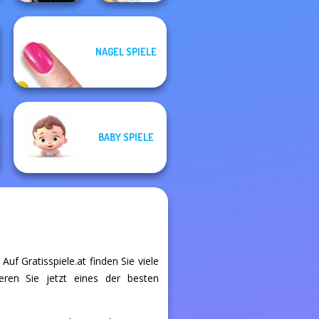
NAGEL SPIELE
Wednesday
Besties Fun Day
BFF Math Class
BABY SPIELE
uf Gratisspiele.at finden Sie viele
eren Sie jetzt eines der besten