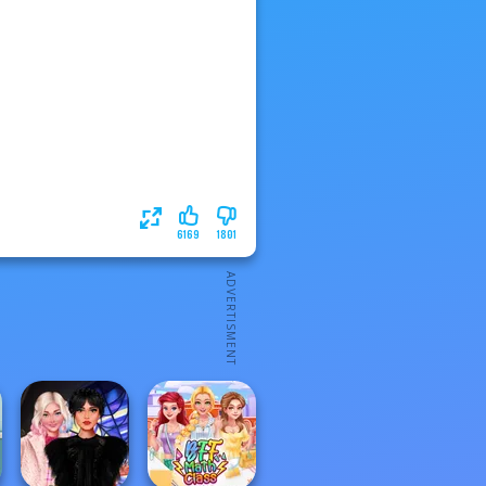
6169
1801