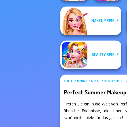
Elsa And
MAKEUP SPIELE
Rapunzel
ASMR Beauty
Princess Riv...
Superstar
BEAUTY SPIELE
SPIELE
MÄDCHEN SPIELE
BEAUTY SPIELE
Perfect Summer Makeup 
Treten Sie ein in die Welt von Per
ähnliche Erlebnisse, die Ihnen
schönheitsspiele für das gesicht!