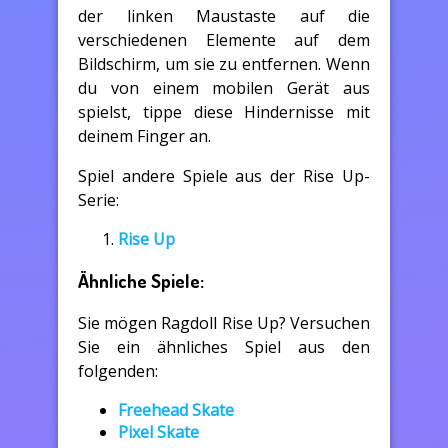
der linken Maustaste auf die
verschiedenen Elemente auf dem
Bildschirm, um sie zu entfernen. Wenn
du von einem mobilen Gerät aus
spielst, tippe diese Hindernisse mit
deinem Finger an.
Spiel andere Spiele aus der Rise Up-
Serie:
Rise Up
Ähnliche Spiele:
Sie mögen Ragdoll Rise Up? Versuchen
Sie ein ähnliches Spiel aus den
folgenden:
Freehead Skate
Pixel Skate