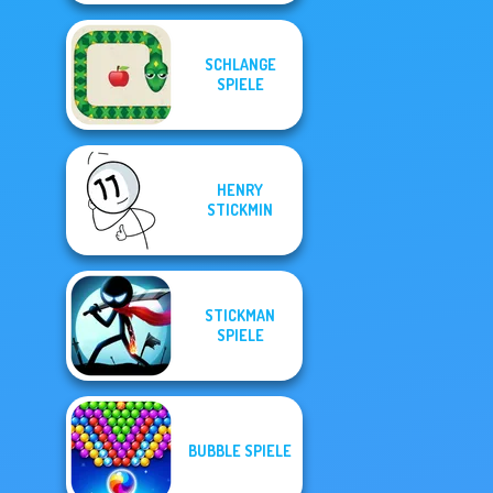
SCHLANGE
SPIELE
HENRY
STICKMIN
STICKMAN
SPIELE
BUBBLE SPIELE