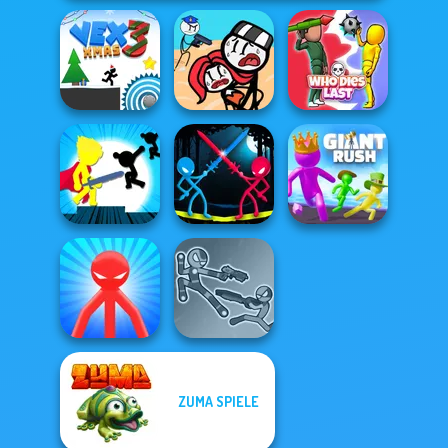
Stickman
Vex 3 Xmas
Jailbreak Story
Who Dies Last
Stickman The
Stick Duel:
Flash
Medieval Wars
Giant Rush!
ZUMA SPIELE
Red Stickman vs
Stick Duel: Battle
Monster School
Hero