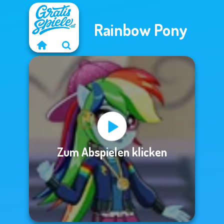
Rainbow Pony
Zum Abspielen klicken