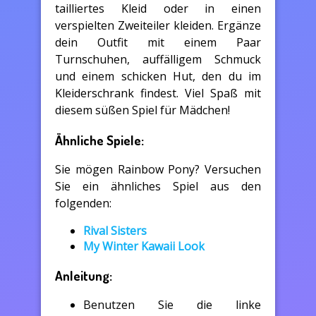
tailliertes Kleid oder in einen
verspielten Zweiteiler kleiden. Ergänze
dein Outfit mit einem Paar
Turnschuhen, auffälligem Schmuck
und einem schicken Hut, den du im
Kleiderschrank findest. Viel Spaß mit
diesem süßen Spiel für Mädchen!
Ähnliche Spiele:
Sie mögen Rainbow Pony? Versuchen
Sie ein ähnliches Spiel aus den
folgenden:
Rival Sisters
My Winter Kawaii Look
Anleitung:
Benutzen Sie die linke