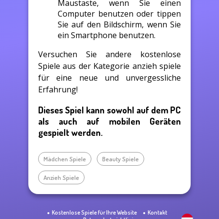
Maustaste, wenn Sie einen
Computer benutzen oder tippen
Sie auf den Bildschirm, wenn Sie
ein Smartphone benutzen.
Versuchen Sie andere kostenlose
Spiele aus der Kategorie anzieh spiele
für eine neue und unvergessliche
Erfahrung!
Dieses Spiel kann sowohl auf dem PC
als auch auf mobilen Geräten
gespielt werden.
Mädchen Spiele
Beauty Spiele
Anzieh Spiele
Kostenlose Spiele für Ihre Website
Kontakt