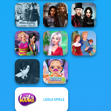
Twilight
Villains Inspiring
Medieval
Enchantment
Fashion Tre...
Princesses
Vampire R...
BFFs Weirdcore
My Christmas
Aesthetic
Party Prep
Life Story
Manga Creator
LOOLA SPIELE
Vampire Hunter
ASMR Stye
P...
Treatment