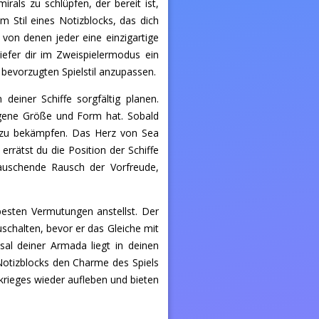
irals zu schlüpfen, der bereit ist,
m Stil eines Notizblocks, das dich
 von denen jeder eine einzigartige
iefer dir im Zweispielermodus ein
n bevorzugten Spielstil anzupassen.
deiner Schiffe sorgfältig planen.
eigene Größe und Form hat. Sobald
rs zu bekämpfen. Das Herz von Sea
errätst du die Position der Schiffe
rauschende Rausch der Vorfreude,
besten Vermutungen anstellst. Der
schalten, bevor er das Gleiche mit
sal deiner Armada liegt in deinen
 Notizblocks den Charme des Spiels
krieges wieder aufleben und bieten