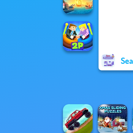
Magic
Battleships
Armada
Sea
Ragdoll Arena 2
Player