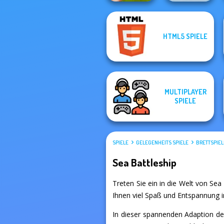
HTML5 SPIELE
Hill Climbing
Xmas Sliding
Mania
Puzzles
MULTIPLAYER
SPIELE
SPIELE
GELEGENHEITS SPIELE
BRETTSPIEL
Sea Battleship
Treten Sie ein in die Welt von Sea 
Ihnen viel Spaß und Entspannung in
In dieser spannenden Adaption de