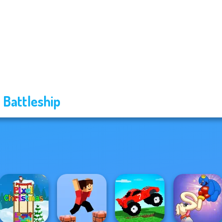
 Battleship