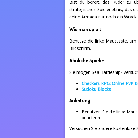
Bist du bereit, das Ruder zu ü
strategisches Spielerlebnis, das 
deine Armada nur noch ein Wrack se
Wie man spielt
Benutze die linke Maustaste, um m
Bildschirm.
Ähnliche Spiele:
Sie mögen Sea Battleship? Versuch
Checkers RPG: Online PvP B
Sudoku Blocks
Anleitung:
Benutzen Sie die linke Mau
benutzen.
Versuchen Sie andere kostenlose Sp