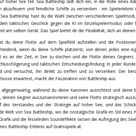
hoher See teil. Sea Battleship lädt dich ein, in die Rolle eines Adm
 abzufeuern und feindliche Schiffe zu versenken - ein Spielerlebnis i
 Sea Battleship hast du die Wahl zwischen verschiedenen Spielmodi,
 dein taktisches Geschick gegen die KI im Einzelspielermodus oder l
 am selben Gerät. Das Spiel bietet dir die Flexibilität, dich an deine
t du deine Flotte auf dem Spielfeld aufstellen und die Positionen 
scheidend, wenn du deine Schiffe platzierst, von denen jedes eine 
ist es an der Zeit, in See zu stechen und die Flotte deines Gegne
Schlussfolgerung und taktischen Entscheidungsfindung. In jeder Runde 
d und versuchst, ihn direkt zu treffen und zu versenken. Der be
hüsse erwartest, macht die Faszination von Battleship aus.
 allgegenwärtig, während du deine Kanonen ausrichtest und deine 
b, deinen Gegner auszumanövrieren und seine Flotte strategisch auszu
f des Verstandes und der Strategie auf hoher See, und das Schick
de Welt von Sea Battleship, wo die nostalgische Grafik im Stil eines
rafik und die fesselnden Soundeffekte lassen die Aufregung des See
es Battleship-Erlebnis auf Gratisspiele.at.