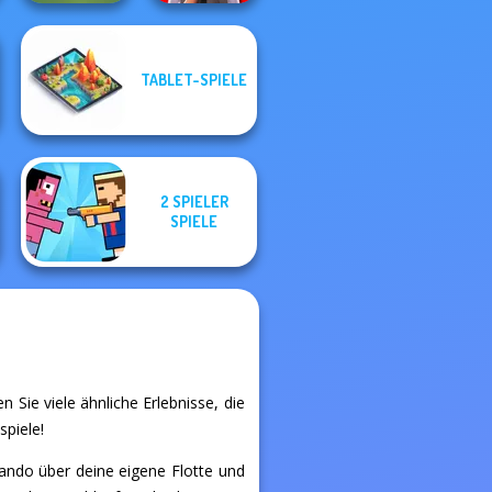
TABLET-SPIELE
Yes or No
Checkers
Challenge
2 SPIELER
SPIELE
n Sie viele ähnliche Erlebnisse, die
spiele!
ando über deine eigene Flotte und