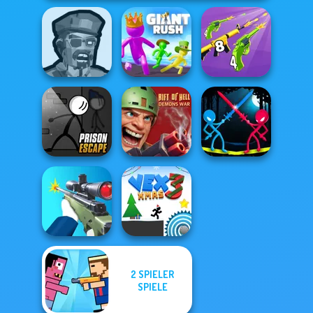
Zombies
Merge 2048 Gun
Shooter
Giant Rush!
Rush
Prison Escape
Rift of Hell:
Stick Duel:
Online
Demons War
Medieval Wars
2 SPIELER
SPIELE
Sniper Shooter 2
Vex 3 Xmas