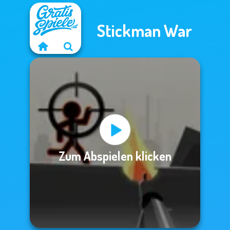
Stickman War
Zum Abspielen klicken