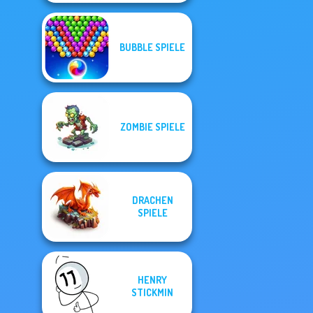
BUBBLE SPIELE
ZOMBIE SPIELE
DRACHEN
SPIELE
HENRY
STICKMIN