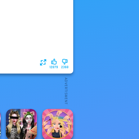
12079
2360