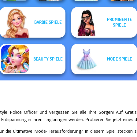
PROMINENTE
BARBIE SPIELE
The Fly Squad:
BFFs' Birthday
SPIELE
Cute Mermaid
#squadgoals
Belle Époque
Bash For Babs
BEAUTY SPIELE
MODE SPIELE
yle Police Officer und vergessen Sie alle Ihre Sorgen! Auf Gratiss
d Entspannung in Ihren Tag bringen werden. Probieren Sie jetzt eines d
 für die ultimative Mode-Herausforderung? In diesem Spiel stecken