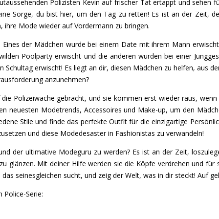
taussehenden Polizisten Kevin auf frischer Tat ertappt und sehen fü
ine Sorge, du bist hier, um den Tag zu retten! Es ist an der Zeit, 
n, ihre Mode wieder auf Vordermann zu bringen.
r! Eines der Mädchen wurde bei einem Date mit ihrem Mann erwischt
wilden Poolparty erwischt und die anderen wurden bei einer Jungges
 Schultag erwischt! Es liegt an dir, diesen Mädchen zu helfen, aus 
Herausforderung anzunehmen?
f die Polizeiwache gebracht, und sie kommen erst wieder raus, wen
 den neuesten Modetrends, Accessoires und Make-up, um den Mädchen
dene Stile und finde das perfekte Outfit für die einzigartige Persönli
zusetzen und diese Modedesaster in Fashionistas zu verwandeln!
 und der ultimative Modeguru zu werden? Es ist an der Zeit, loszul
zu glänzen. Mit deiner Hilfe werden sie die Köpfe verdrehen und fü
das seinesgleichen sucht, und zeig der Welt, was in dir steckt! Auf geh
 Police-Serie: