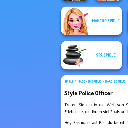
MAKEUP SPIELE
Steampunk
Babs' Spring
Wedding
Wedding
SPA SPIELE
SPIELE
MÄDCHEN SPIELE
BARBIE SPIELE
Style Police Officer
Treten Sie ein in die Welt von St
Erlebnisse, die Ihnen viel Spaß un
Hey Fashionistas! Bist du bereit