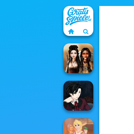
Battle Maidens
Manga Creator
Vampire Hunter