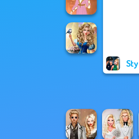
P...
Rapunzel
Fashion
Sty
Storybook Glam
Dress Up
Advent...