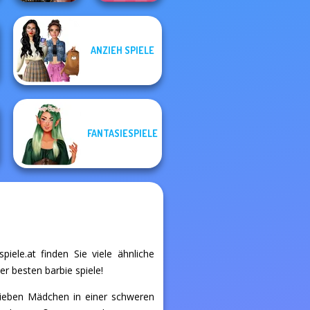
ANZIEH SPIELE
Billie's Weekly
Extreme
Planner
Makeover
FANTASIESPIELE
piele.at finden Sie viele ähnliche
er besten barbie spiele!
 sieben Mädchen in einer schweren