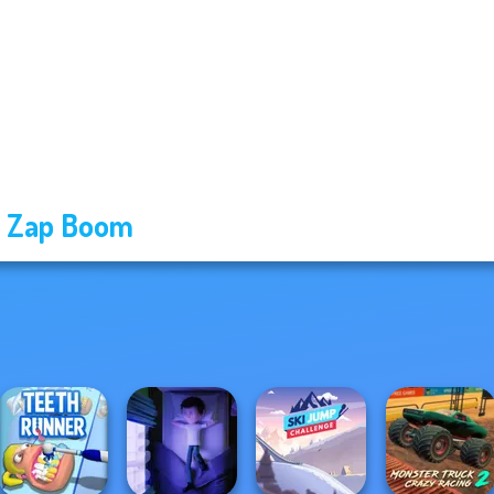
 Zap Boom