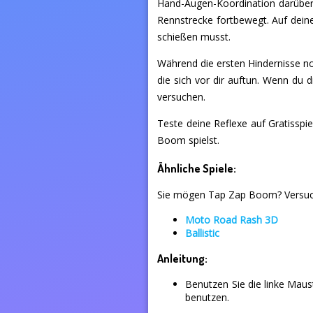
Hand-Augen-Koordination darüber,
Rennstrecke fortbewegt. Auf deine
schießen musst.
Während die ersten Hindernisse no
die sich vor dir auftun. Wenn du 
versuchen.
Teste deine Reflexe auf Gratisspi
Boom spielst.
Ähnliche Spiele:
Sie mögen Tap Zap Boom? Versuche
Moto Road Rash 3D
Ballistic
Anleitung:
Benutzen Sie die linke Mau
benutzen.