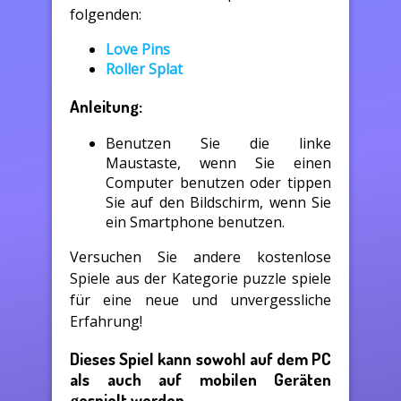
folgenden:
Love Pins
Roller Splat
Anleitung:
Benutzen Sie die linke
Maustaste, wenn Sie einen
Computer benutzen oder tippen
Sie auf den Bildschirm, wenn Sie
ein Smartphone benutzen.
Versuchen Sie andere kostenlose
Spiele aus der Kategorie puzzle spiele
für eine neue und unvergessliche
Erfahrung!
Dieses Spiel kann sowohl auf dem PC
als auch auf mobilen Geräten
gespielt werden.