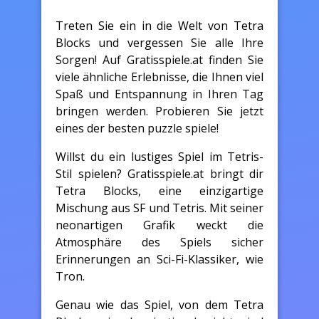
Treten Sie ein in die Welt von Tetra
Blocks und vergessen Sie alle Ihre
Sorgen! Auf Gratisspiele.at finden Sie
viele ähnliche Erlebnisse, die Ihnen viel
Spaß und Entspannung in Ihren Tag
bringen werden. Probieren Sie jetzt
eines der besten puzzle spiele!
Willst du ein lustiges Spiel im Tetris-
Stil spielen? Gratisspiele.at bringt dir
Tetra Blocks, eine einzigartige
Mischung aus SF und Tetris. Mit seiner
neonartigen Grafik weckt die
Atmosphäre des Spiels sicher
Erinnerungen an Sci-Fi-Klassiker, wie
Tron.
Genau wie das Spiel, von dem Tetra