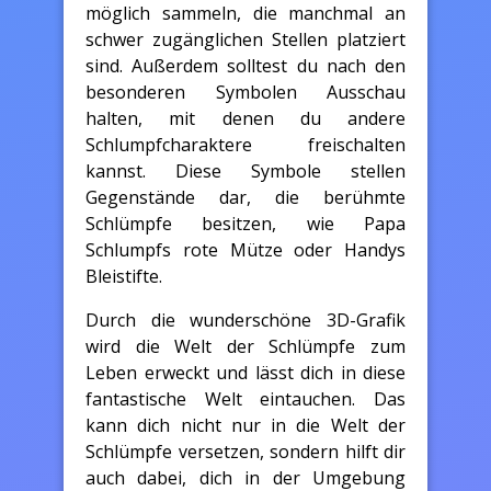
möglich sammeln, die manchmal an
schwer zugänglichen Stellen platziert
sind. Außerdem solltest du nach den
besonderen Symbolen Ausschau
halten, mit denen du andere
Schlumpfcharaktere freischalten
kannst. Diese Symbole stellen
Gegenstände dar, die berühmte
Schlümpfe besitzen, wie Papa
Schlumpfs rote Mütze oder Handys
Bleistifte.
Durch die wunderschöne 3D-Grafik
wird die Welt der Schlümpfe zum
Leben erweckt und lässt dich in diese
fantastische Welt eintauchen. Das
kann dich nicht nur in die Welt der
Schlümpfe versetzen, sondern hilft dir
auch dabei, dich in der Umgebung