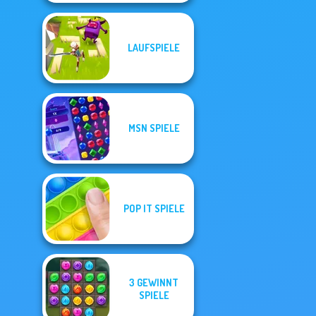
LAUFSPIELE
MSN SPIELE
POP IT SPIELE
3 GEWINNT
SPIELE