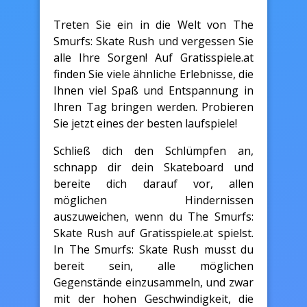
Treten Sie ein in die Welt von The
Smurfs: Skate Rush und vergessen Sie
alle Ihre Sorgen! Auf Gratisspiele.at
finden Sie viele ähnliche Erlebnisse, die
Ihnen viel Spaß und Entspannung in
Ihren Tag bringen werden. Probieren
Sie jetzt eines der besten laufspiele!
Schließ dich den Schlümpfen an,
schnapp dir dein Skateboard und
bereite dich darauf vor, allen
möglichen Hindernissen
auszuweichen, wenn du The Smurfs:
Skate Rush auf Gratisspiele.at spielst.
In The Smurfs: Skate Rush musst du
bereit sein, alle möglichen
Gegenstände einzusammeln, und zwar
mit der hohen Geschwindigkeit, die