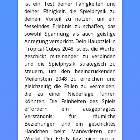
ist ein Test deiner Fähigkeiten und
deiner Fähigkeit, die Spielphysik zu
deinem Vorteil zu nutzen, um ein
fesselndes Erlebnis zu schaffen, das
sowohl Spannung als auch geistige
Anregung verspricht. Dein Hauptziel in
Tropical Cubes 2048 ist es, die Würfel
geschickt miteinander zu verbinden
und die Spielphysik strategisch zu
steuern, um den beeindruckenden
Meilenstein 2048 zu erreichen und
gleichzeitig die Fallen zu vermeiden,
die zu einer Niederlage führen
könnten. Die Feinheiten des Spiels
erfordern ein ausgeprägtes
Verständnis für räumliche
Beziehungen und ein geschicktes
Händchen beim Manövrieren der
Würfel. Der Erfolg liegt nicht nur in