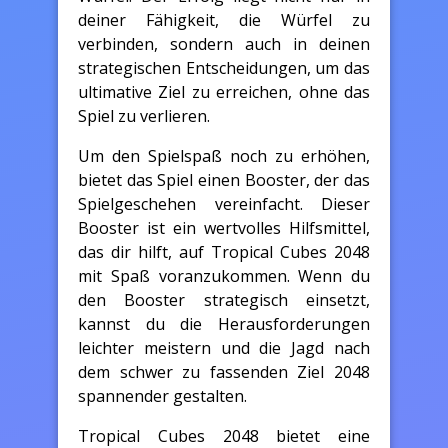
deiner Fähigkeit, die Würfel zu
verbinden, sondern auch in deinen
strategischen Entscheidungen, um das
ultimative Ziel zu erreichen, ohne das
Spiel zu verlieren.
Um den Spielspaß noch zu erhöhen,
bietet das Spiel einen Booster, der das
Spielgeschehen vereinfacht. Dieser
Booster ist ein wertvolles Hilfsmittel,
das dir hilft, auf Tropical Cubes 2048
mit Spaß voranzukommen. Wenn du
den Booster strategisch einsetzt,
kannst du die Herausforderungen
leichter meistern und die Jagd nach
dem schwer zu fassenden Ziel 2048
spannender gestalten.
Tropical Cubes 2048 bietet eine