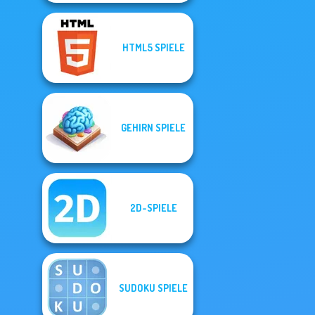
HTML5 SPIELE
GEHIRN SPIELE
2D-SPIELE
SUDOKU SPIELE