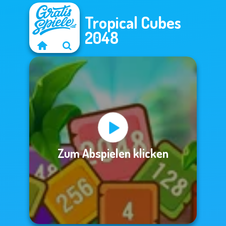
Tropical Cubes
2048
Zum Abspielen klicken