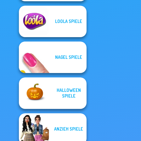
LOOLA SPIELE
NAGEL SPIELE
HALLOWEEN
SPIELE
ANZIEH SPIELE