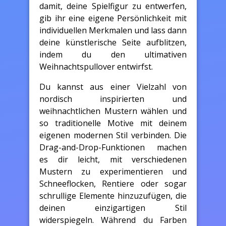
damit, deine Spielfigur zu entwerfen,
gib ihr eine eigene Persönlichkeit mit
individuellen Merkmalen und lass dann
deine künstlerische Seite aufblitzen,
indem du den ultimativen
Weihnachtspullover entwirfst.
Du kannst aus einer Vielzahl von
nordisch inspirierten und
weihnachtlichen Mustern wählen und
so traditionelle Motive mit deinem
eigenen modernen Stil verbinden. Die
Drag-and-Drop-Funktionen machen
es dir leicht, mit verschiedenen
Mustern zu experimentieren und
Schneeflocken, Rentiere oder sogar
schrullige Elemente hinzuzufügen, die
deinen einzigartigen Stil
widerspiegeln. Während du Farben