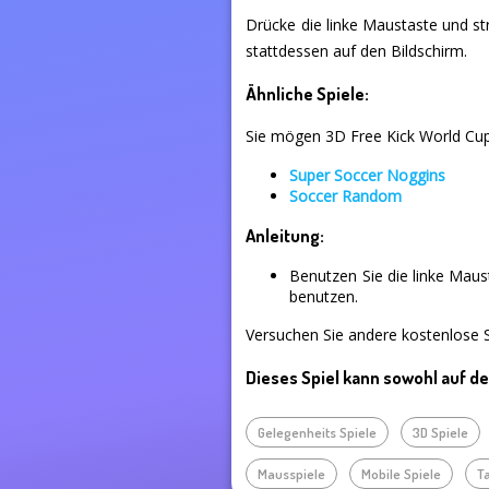
Drücke die linke Maustaste und stre
stattdessen auf den Bildschirm.
Ähnliche Spiele:
Sie mögen 3D Free Kick World Cup 
Super Soccer Noggins
Soccer Random
Anleitung:
Benutzen Sie die linke Mau
benutzen.
Versuchen Sie andere kostenlose Sp
Dieses Spiel kann sowohl auf d
Gelegenheits Spiele
3D Spiele
Mausspiele
Mobile Spiele
T