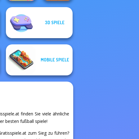
3D SPIELE
Black Friday
Art Puzzle Master
Stacker
MOBILE SPIELE
spiele.at finden Sie viele ähnliche
er besten fußball spiele!
ratisspiele.at zum Sieg zu führen?