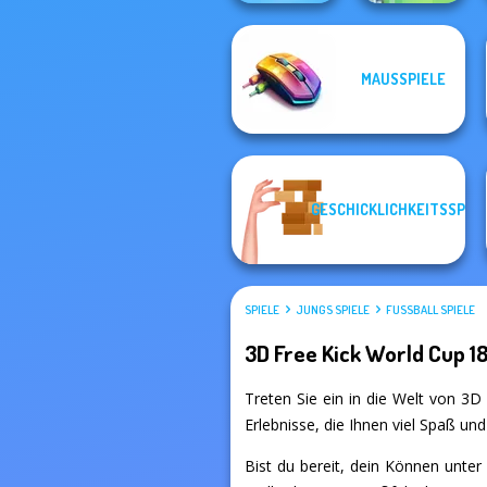
MAUSSPIELE
Shape-shifting
Soccer Snakes
GESCHICKLICHKEITSSPIEL
SPIELE
JUNGS SPIELE
FUSSBALL SPIELE
3D Free Kick World Cup 1
Treten Sie ein in die Welt von 3D 
Erlebnisse, die Ihnen viel Spaß un
Bist du bereit, dein Können unter