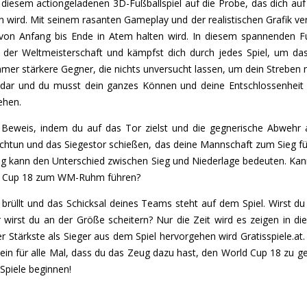
in diesem actiongeladenen 3D-Fußballspiel auf die Probe, das dich au
n wird. Mit seinem rasanten Gameplay und der realistischen Grafik ve
h von Anfang bis Ende in Atem halten wird. In diesem spannenden F
der Weltmeisterschaft und kämpfst dich durch jedes Spiel, um das
immer stärkere Gegner, die nichts unversucht lassen, um dein Streben 
g dar und du musst dein ganzes Können und deine Entschlossenheit 
ehen.
r Beweis, indem du auf das Tor zielst und die gegnerische Abwehr 
htun und das Siegestor schießen, das deine Mannschaft zum Sieg füh
ung kann den Unterschied zwischen Sieg und Niederlage bedeuten. Ka
ld Cup 18 zum WM-Ruhm führen?
 brüllt und das Schicksal deines Teams steht auf dem Spiel. Wirst d
wirst du an der Größe scheitern? Nur die Zeit wird es zeigen in di
r Stärkste als Sieger aus dem Spiel hervorgehen wird Gratisspiele.at.
 ein für alle Mal, dass du das Zeug dazu hast, den World Cup 18 zu 
 Spiele beginnen!