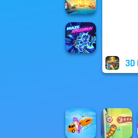
Raft Life
Battleships
Armada
3D 
Maze Speedrun