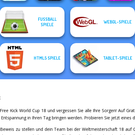
Geometry Dash:
FUSSBALL S
WEBGL-SPIELE
FreezeNova
PIELE
Push The Colors
Twisty Lines
Winter Clash 3D
Game
E
HTML5 SPIELE
TABLET-SPIELE
8
Free Kick World Cup 18 und vergessen Sie alle Ihre Sorgen! Auf Gratis
d Entspannung in Ihren Tag bringen werden. Probieren Sie jetzt eines d
 Beweis zu stellen und dein Team bei der Weltmeisterschaft 18 auf G