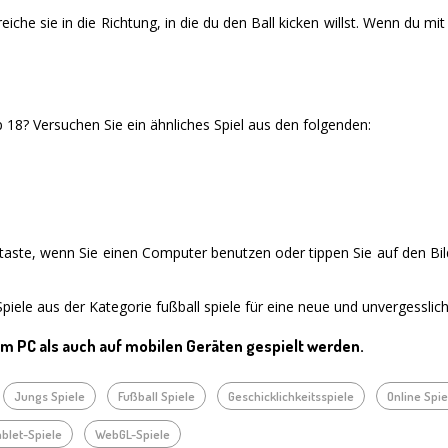
iche sie in die Richtung, in die du den Ball kicken willst. Wenn du mi
18? Versuchen Sie ein ähnliches Spiel aus den folgenden:
staste, wenn Sie einen Computer benutzen oder tippen Sie auf den Bi
iele aus der Kategorie fußball spiele für eine neue und unvergesslic
em PC als auch auf mobilen Geräten gespielt werden.
Jungs Spiele
Fußball Spiele
Geschicklichkeitsspiele
Online Spie
ablet-Spiele
WebGL-Spiele