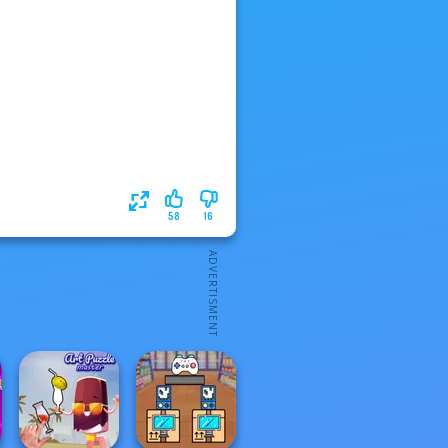
58
16