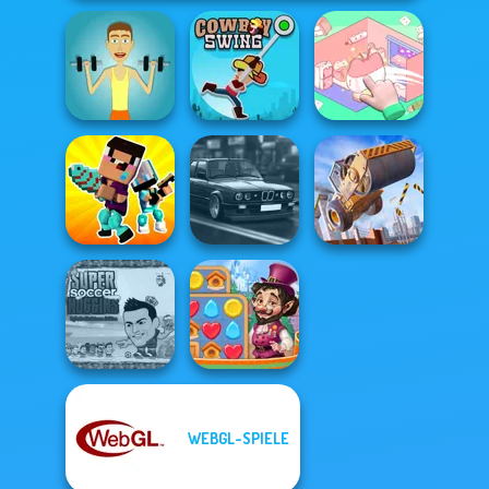
Organization
Muscle Clicker
Cowboy Swing
Princess
Noob vs Pro
Highway Cars
Construction
Challenge
Traffic Racer
Ramp Jumping
Super Soccer
WEBGL-SPIELE
Noggins
Vega Mix: Fairy
Christmas
Town