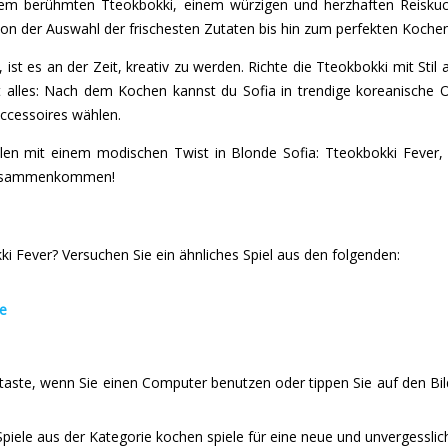
em berühmten Tteokbokki, einem würzigen und herzhaften Reiskuch
n, von der Auswahl der frischesten Zutaten bis hin zum perfekten Koch
ist es an der Zeit, kreativ zu werden. Richte die Tteokbokki mit Stil 
t alles: Nach dem Kochen kannst du Sofia in trendige koreanische Ou
ccessoires wählen.
en mit einem modischen Twist in Blonde Sofia: Tteokbokki Fever, w
 zusammenkommen!
i Fever? Versuchen Sie ein ähnliches Spiel aus den folgenden:
me
staste, wenn Sie einen Computer benutzen oder tippen Sie auf den Bi
piele aus der Kategorie kochen spiele für eine neue und unvergesslic