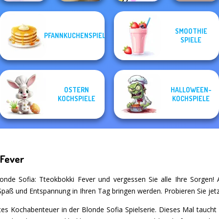
Dolly's
SMOOTHIE
PFANNKUCHENSPIELE
Cooking Live: Be
Restaurant
Strawberry
SPIELE
a Chef&Cook
French Fry Frenzy
Organising
Shortcake
OSTERN
HALLOWEEN-
KOCHSPIELE
KOCHSPIELE
 Fever
onde Sofia: Tteokbokki Fever und vergessen Sie alle Ihre Sorgen! Au
l Spaß und Entspannung in Ihren Tag bringen werden. Probieren Sie jet
tes Kochabenteuer in der Blonde Sofia Spielserie. Dieses Mal taucht 