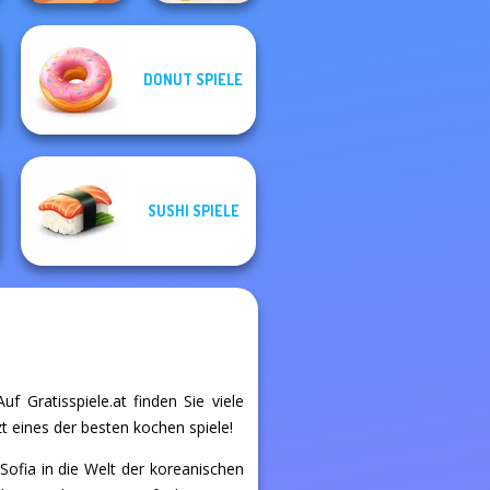
Cooking
DONUT SPIELE
Hotel Fever
Restaurant
Tycoon
Kitchen
SUSHI SPIELE
f Gratisspiele.at finden Sie viele
zt eines der besten kochen spiele!
Sofia in die Welt der koreanischen