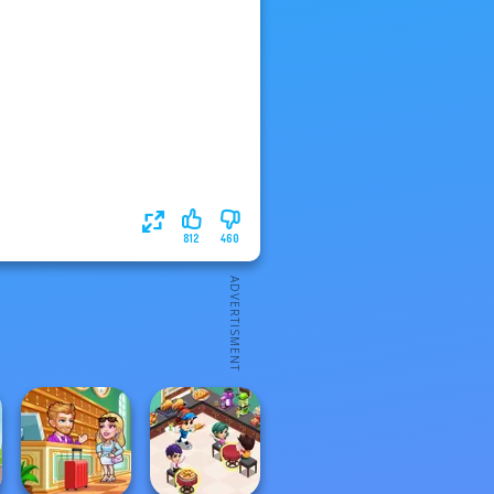
812
460