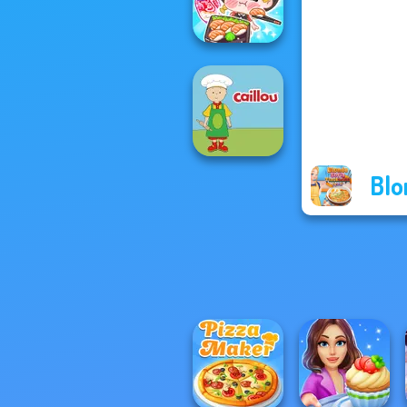
Cooking Contest
ASMR Girl:
Livestream
Mukbang
Blo
Caillou Chef