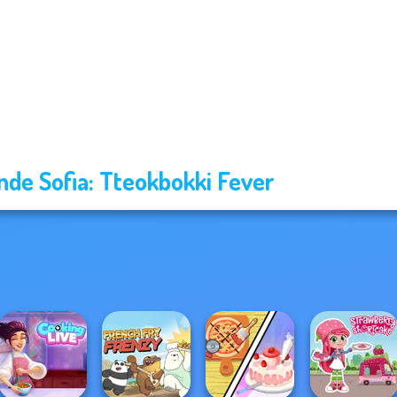
nde Sofia: Tteokbokki Fever