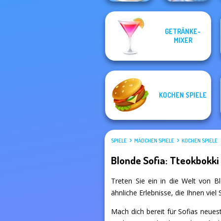
GETRÄNKE-
Cooking Stories:
MIXER
The Pizza Maker
Fun Cafe
KOCHEN SPIELE
SPIELE
MÄDCHEN SPIELE
KOCHEN SPIELE
Blonde Sofia: Tteokbokki
Treten Sie ein in die Welt von Bl
ähnliche Erlebnisse, die Ihnen vie
Mach dich bereit für Sofias neues