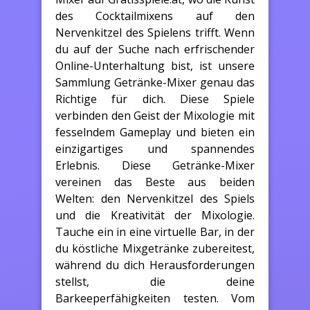
des Cocktailmixens auf den
Nervenkitzel des Spielens trifft. Wenn
du auf der Suche nach erfrischender
Online-Unterhaltung bist, ist unsere
Sammlung Getränke-Mixer genau das
Richtige für dich. Diese Spiele
verbinden den Geist der Mixologie mit
fesselndem Gameplay und bieten ein
einzigartiges und spannendes
Erlebnis. Diese Getränke-Mixer
vereinen das Beste aus beiden
Welten: den Nervenkitzel des Spiels
und die Kreativität der Mixologie.
Tauche ein in eine virtuelle Bar, in der
du köstliche Mixgetränke zubereitest,
während du dich Herausforderungen
stellst, die deine
Barkeeperfähigkeiten testen. Vom