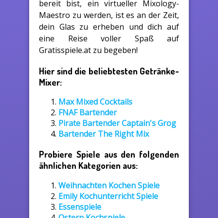
bereit bist, ein virtueller Mixology-
Maestro zu werden, ist es an der Zeit,
dein Glas zu erheben und dich auf
eine Reise voller Spaß auf
Gratisspiele.at zu begeben!
Hier sind die beliebtesten Getränke-
Mixer:
Max Mixed Cocktails
FNAF Bartender
Pirate Bartender Captain's Grog
Bartender The Right Mix
Probiere Spiele aus den folgenden
ähnlichen Kategorien aus:
Weihnachten Kochen Spiele
Emily Kochunterricht Spiele
Essenspiele
Ostern Kochspiele