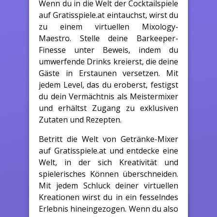
Wenn du in die Welt der Cocktailspiele
auf Gratisspiele.at eintauchst, wirst du
zu einem virtuellen Mixology-
Maestro. Stelle deine Barkeeper-
Finesse unter Beweis, indem du
umwerfende Drinks kreierst, die deine
Gäste in Erstaunen versetzen. Mit
jedem Level, das du eroberst, festigst
du dein Vermächtnis als Meistermixer
und erhältst Zugang zu exklusiven
Zutaten und Rezepten.
Betritt die Welt von Getränke-Mixer
auf Gratisspiele.at und entdecke eine
Welt, in der sich Kreativität und
spielerisches Können überschneiden.
Mit jedem Schluck deiner virtuellen
Kreationen wirst du in ein fesselndes
Erlebnis hineingezogen. Wenn du also