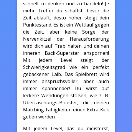
schnell zu denken und zu handeln! Je
mehr Treffer du schaffst, bevor die
Zeit abläuft, desto höher steigt dein
Punktestand. Es ist ein Wettlauf gegen
die Zeit, aber keine Sorge, der
Nervenkitzel der Herausforderung
wird dich auf Trab halten und deinen
inneren Back-Superstar anspornen!
Mit jedem Level steigt der
Schwierigkeitsgrad wie ein perfekt
gebackener Laib. Das Spielbrett wird
immer anspruchsvoller, aber auch
immer spannender! Du wirst auf
leckere Wendungen stoßen, wie z. B.
Überraschungs-Booster, die deinen
Matching-Fähigkeiten einen Extra-Kick
geben werden.
Mit jedem Level, das du meisterst,