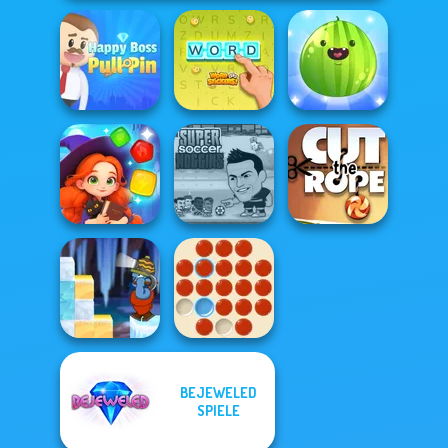
Happy Boss Pull
Put The Fruit
Pin
Word Stickers!
Together
Magic and
Super Soccer
Wizards Match
Noggins
Cut the Rope
BEJEWELED
Gold Strike Icy
SPIELE
Cave
Peg Solitaire