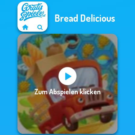
Bread Delicious
Zum Abspielen klicken