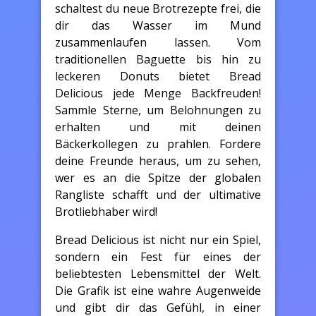
schaltest du neue Brotrezepte frei, die
dir das Wasser im Mund
zusammenlaufen lassen. Vom
traditionellen Baguette bis hin zu
leckeren Donuts bietet Bread
Delicious jede Menge Backfreuden!
Sammle Sterne, um Belohnungen zu
erhalten und mit deinen
Bäckerkollegen zu prahlen. Fordere
deine Freunde heraus, um zu sehen,
wer es an die Spitze der globalen
Rangliste schafft und der ultimative
Brotliebhaber wird!
Bread Delicious ist nicht nur ein Spiel,
sondern ein Fest für eines der
beliebtesten Lebensmittel der Welt.
Die Grafik ist eine wahre Augenweide
und gibt dir das Gefühl, in einer