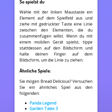
So spielst du
Wähle mit der linken Maustaste ein
Element auf dem Spielfeld aus und
ziehe mit gedrückter Taste eine Linie
zwischen den Elementen, die du
zusammenfügen willst. Wenn du mit
einem mobilen Gerät spielst, tippe
stattdessen auf den Bildschirm und
halte deinen Finger auf dem
Bildschirm, um die Linie zu ziehen.
Ähnliche Spiele:
Sie mögen Bread Delicious? Versuchen
Sie ein ähnliches Spiel aus den
folgenden:
Panda Legend
Garden Tales 3