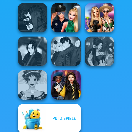
Manga Creator
Vampire Hunter
Style Police
BFFs' Birthday
P...
Officer
Bash For Babs
Manga Creator
Star Wars Avatar
Vampire Hunter
Fantasy Fortune
Creator
P...
Teller
PUTZ SPIELE
Belle Époque
Hogwarts
Costume Creator
Princesses