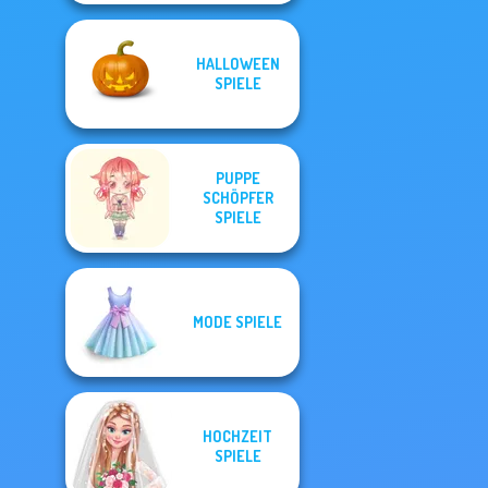
HALLOWEEN
SPIELE
PUPPE
SCHÖPFER
SPIELE
MODE SPIELE
HOCHZEIT
SPIELE