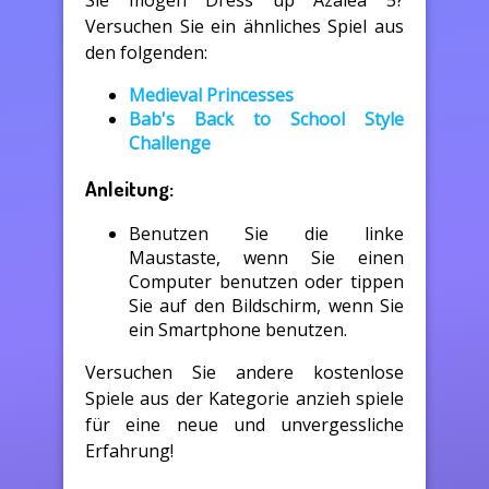
Sie mögen Dress up Azalea 5?
Versuchen Sie ein ähnliches Spiel aus
den folgenden:
Medieval Princesses
Bab's Back to School Style
Challenge
Anleitung:
Benutzen Sie die linke
Maustaste, wenn Sie einen
Computer benutzen oder tippen
Sie auf den Bildschirm, wenn Sie
ein Smartphone benutzen.
Versuchen Sie andere kostenlose
Spiele aus der Kategorie anzieh spiele
für eine neue und unvergessliche
Erfahrung!