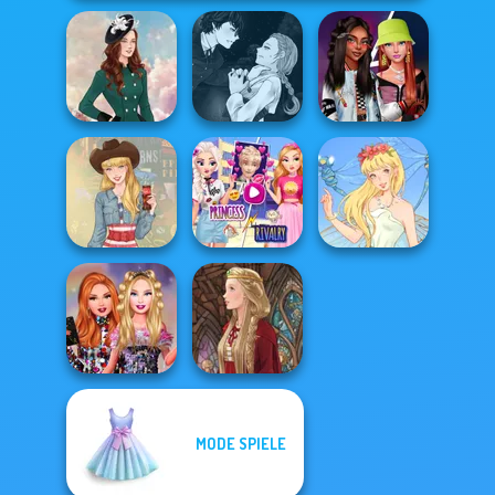
Manga Creator
Vampire Hunter
Fashionistas'
Kate Middleton
P...
Faceoff
Elsa And
Rapunzel
Americana
Princess Riv...
Thumbelina
MODE SPIELE
Bestie Birthday
Surprise
Medieval Doll