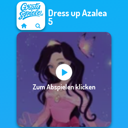
Dress up Azalea
5
Zum Abspielen klicken