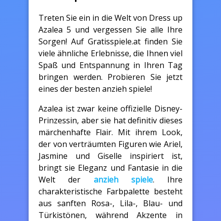
Treten Sie ein in die Welt von Dress up
Azalea 5 und vergessen Sie alle Ihre
Sorgen! Auf Gratisspiele.at finden Sie
viele ähnliche Erlebnisse, die Ihnen viel
Spaß und Entspannung in Ihren Tag
bringen werden. Probieren Sie jetzt
eines der besten anzieh spiele!
Azalea ist zwar keine offizielle Disney-
Prinzessin, aber sie hat definitiv dieses
märchenhafte Flair. Mit ihrem Look,
der von verträumten Figuren wie Ariel,
Jasmine und Giselle inspiriert ist,
bringt sie Eleganz und Fantasie in die
Welt der
anzieh spiele
. Ihre
charakteristische Farbpalette besteht
aus sanften Rosa-, Lila-, Blau- und
Türkistönen, während Akzente in