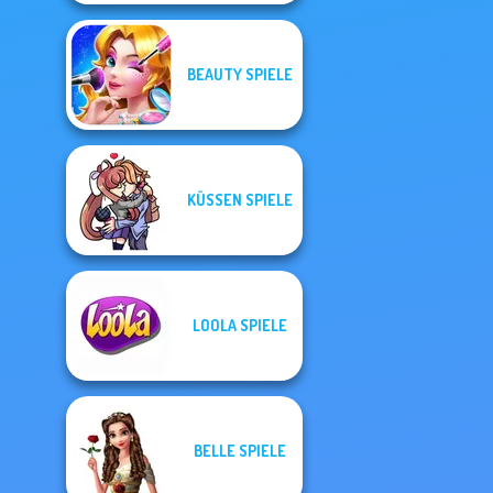
BEAUTY SPIELE
KÜSSEN SPIELE
LOOLA SPIELE
BELLE SPIELE