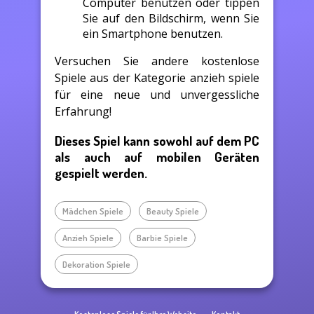
Computer benutzen oder tippen
Sie auf den Bildschirm, wenn Sie
ein Smartphone benutzen.
Versuchen Sie andere kostenlose
Spiele aus der Kategorie anzieh spiele
für eine neue und unvergessliche
Erfahrung!
Dieses Spiel kann sowohl auf dem PC
als auch auf mobilen Geräten
gespielt werden.
Mädchen Spiele
Beauty Spiele
Anzieh Spiele
Barbie Spiele
Dekoration Spiele