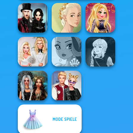
Twilight
Enchantment
Natural Girl
Online Selfie
Vampire R...
Portrait
Stories
Manga Creator
Babs' Spring
Vampire Hunter
Wedding
Fairy Tale High
P...
MODE SPIELE
Enchanted
Kiss, Marry, Hate
Realms
Challenge