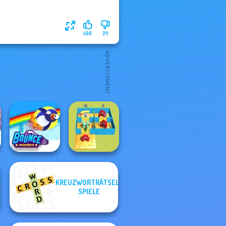
400
211
KREUZWORTRÄTSEL-
Alphabet Lore
SPIELE
Bouncemasters
Maze