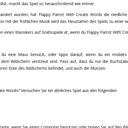
llst, macht das Spiel so herausfordernd wie immer.
rändert wurden, hat Flappy Parrot With Create Words die niedlic
on mit der fröhlichen Musik wird das Neustarten des Spiels zu einer 
ion eines Klassikers auf Gratisspiele.at, wenn du Flappy Parrot With C
n du eine Maus benutzt, oder tippe darauf, wenn du ein mobiles
 dem Bildschirm verstreut sind. Pass auf, dass du nur die Buchsta
teren Ecke des Bildschirms befindet, und auch die Münzen.
te Words? Versuchen Sie ein ähnliches Spiel aus den folgenden:
staste, wenn Sie einen Computer benutzen oder tippen Sie auf den Bi