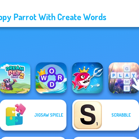
ppy Parrot With Create Words
JIGSAW SPIELE
SCRABBLE
Word Connect
Fish Stab Getting
Dream Pet Link 2
Puzzle
Big
Bubble Letters