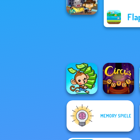
Wordmeister
Fla
Dr. Panda Airport
MEMORY SPIELE
Mini Monkey Mart
Circus Words