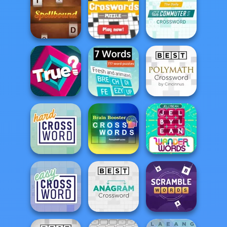
Arkadium's
Codeword
Flip Out
Mini Crossword
Best Crosswords
Daily Commuter
Spellbound
Puzzle
Crossword
Best Polymath
Crossword by
True?
7 Words
Cin...
Penny Dell Brain
Hard Crossword
Booster Cross...
Wander Words