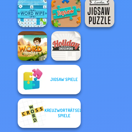
Word Cube
Find Birds
Find Fruits
Online
Names
Names
London Jigsaw
Word Wipe
Jigsaw
Puzzle
JIGSAW SPIELE
Holiday
Word Hunter
Crossword
KREUZWORTRÄTSEL-
SPIELE