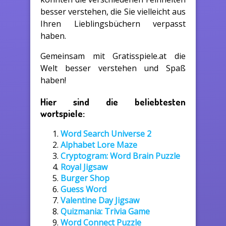
besser verstehen, die Sie vielleicht aus
Ihren Lieblingsbüchern verpasst
haben.
Gemeinsam mit Gratisspiele.at die
Welt besser verstehen und Spaß
haben!
Hier sind die beliebtesten
wortspiele:
Word Search Universe 2
Alphabet Lore Maze
Cryptogram: Word Brain Puzzle
Royal Jigsaw
Burger Shop
Guess Word
Valentine Day Jigsaw
Quizmania: Trivia Game
Word Connect Puzzle