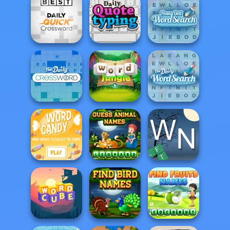
Anagram
Easy Crossword
Crossword
Word Scramble
Daily Quick
Penny Dell Word
Crossword
Daily Quote
Search
Daily Word
Daily Crossword
Word Jungle
Search
Guess Animal
Word Candy
Names
Wordy Night