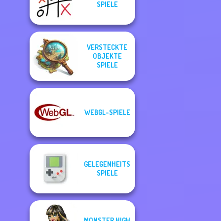
SPIELE
VERSTECKTE
OBJEKTE
SPIELE
WEBGL-SPIELE
GELEGENHEITS
SPIELE
MONSTER HIGH