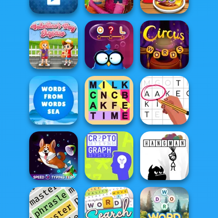
4 Pics 1 Word
Zombie Typing
Word Finder
Jigsaw Deluxe
Royal Jigsaw
Burger Shop
Valentine Day
Jigsaw
Words with Owl
Circus Words
Words From
Fillwords: Find
Words: Sea
All the Words
Letters Match
Speed Typing