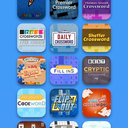
Xmas
Celebration
Halloween Word
Hello Kitty And
Jigsaw
Search
Friends Finder
Premier
Thomas Joseph
skribbl.io
Crossword
Crossword
Free Themed
Crossword
Stan's Daily
Sheffer
Puzzles
Crossword
Crossword
Arkadium's Fill
Best Daily Cryptic
The Daily Jigsaw
Ins
Crossword