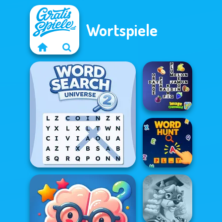
Wortspiele
Image
Crossword
Word Search Universe 2
Word Hunt