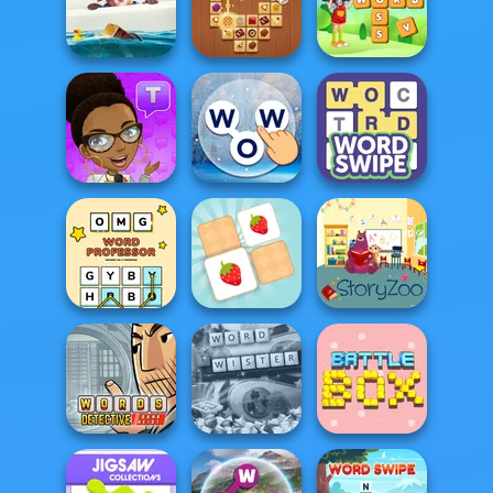
Cricket Legends
Jigsaw Surprise
4 Pix Word Quiz
Tile Connect: Pair
Crossword
Paddington
Matching
Kingdom
Words of
Text Talk
Wonders
Word Swipe
OMG Word
Memory Match
Professor
Puzzle
StoryZoo Games