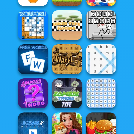
Flappy Parrot
With Create
Halloween
Draw Racing
Word...
Memory
Wordoku
Biker Type Racing
Word Story
Free Words
Waffle Words
Word Search