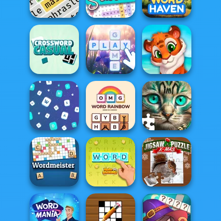
Test
Cryptograph
Hangman
Word Search
Phrasle Master
Puzzle
Word Haven
Casual
Crossword
Bubble Letters
Mosaic Artimo
OMG Word
Words Match
Rainbow
Favorite Puzzles