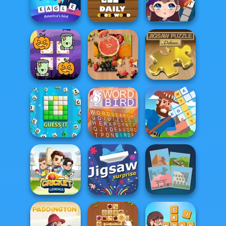
Jigsaw Puzzle
Wordmeister
Word Stickers!
XMas
Daily Crossword
Word Mania
2
Witch Crossword
Scary Memory
Jigsaw Puzzle:
Halloween
Jigsaw Casual
Deluxe
Crossword
Guess It
Word Bird
Island