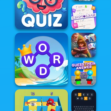
Words With Prof.
Wisely
Cryptogram:
Word Brain
Quizmania: Trivia Game
Puzzle
Word Scramble:
Family Tales
Guess Their
Word Connect Puzzle
Answer