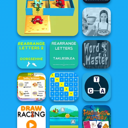
Guess Word
Alphabet Lore Maze
Whats For Dinner
Rearrange
Rearrange
Letters 2
Letters
Word Master
School Word
Correct Word
Search
Word Game