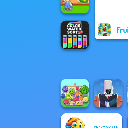
Sorting Sorcery
Fru
My Garden
Journey
Color Water Sort
3D
CRAZY SPIELE
Cameraman vs