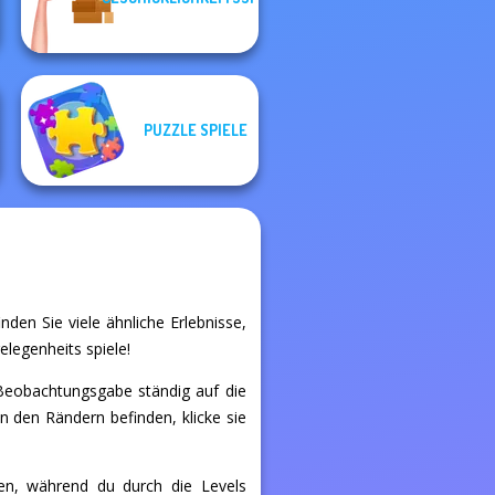
Pro 4
Mini Steps
PUZZLE SPIELE
nden Sie viele ähnliche Erlebnisse,
elegenheits spiele!
 Beobachtungsgabe ständig auf die
an den Rändern befinden, klicke sie
en, während du durch die Levels