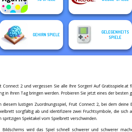
Simulator
Letters Match
Train Miner
Who is Lying?
GELEGENHEITS
GEHIRN SPIELE
SPIELE
it Connect 2 und vergessen Sie alle Ihre Sorgen! Auf Gratisspiele.at fi
g in Ihren Tag bringen werden. Probieren Sie jetzt eines der besten g
n diesem lustigen Zuordnungsspiel, Fruit Connect 2, bei dem deine
ielbrett sorgfältig ab und identifiziere zwei Fruchtsymbole, die sich 
m spritzigen Spektakel vom Spielbrett verschwinden.
ildschirms wird das Spiel schnell schwerer und schwerer mach