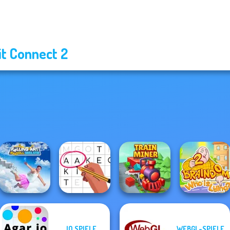
it Connect 2
Falling Art
.IO SPIELE
WEBGL-SPIELE
Ragdoll
Braindom 2: