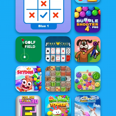
Royal Bubble
Blast
Bubble Shooter
Tick Cross 2 Players
Pro 4
Golf Field
Free Cell Solitaire
Duck Hunter
Skydom
Patterns Link
Fruit Party