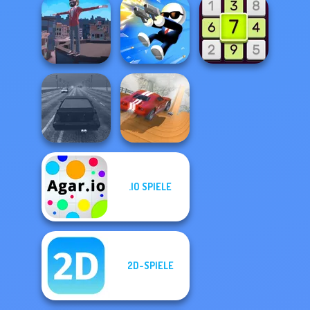
Moon Clash
Heroes
Winter Clash 3D
Papa's Freezeria
Backflip Maniac
Shot Trigger
Daily Sudoku
.IO SPIELE
City Driver:
Highway Traffic
Destroy Car
2D-SPIELE