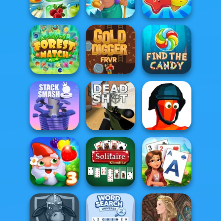
Bubble Sorting
Inc.
Crossword
Fruit Connect 2
Fish Story
Candy Riddles
Gold Digger
Forest Match
FRVR
Find the Candy
Stack Smash
Deadshot.io
Funny Shooter