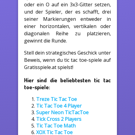
oder ein O auf ein 3x3-Gitter setzen,
und der Spieler, der es schafft, drei
seiner Markierungen entweder in
einer horizontalen, vertikalen oder
diagonalen Reihe zu platzieren,
gewinnt die Runde.
Stell dein strategisches Geschick unter
Beweis, wenn du tic tac toe-spiele auf
Gratisspiele.at spielst!
Hier sind die beliebtesten tic tac
toe-spiele:
Treze Tic Tac Toe
Tic Tac Toe 4 Player
Super Neon TicTacToe
Tick Cross 2 Players
Tic Tac Toe Math
XOX Tic Tac Toe