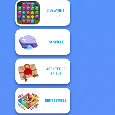
3 GEWINNT
SPIELE
3D SPIELE
ABENTEUER
SPIELE
BRETTSPIELE