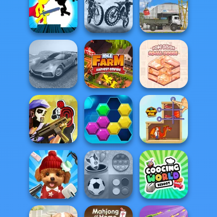
Cooking Live: Be
Spy Squad
Vex X3M
a Chef&Cook
Academy
Stickman The
City Bike Racing
Flash
Champion
The Cargo
Madness Driver
Home Design:
Vertigo City
Idle Farm
Small House
Tom Clancy's
Shootout
Puzzle Fever
Home Pin 1