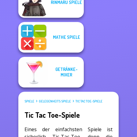
RINMARU SPIELE
MATHE SPIELE
GETRÄNKE-
MIXER
SPIELE
GELEGENHEITS SPIELE
TIC TAC TOE-SPIELE
Tic Tac Toe-Spiele
Eines der einfachsten Spiele ist
sicherlich Tic-Tac-Toe, denn die