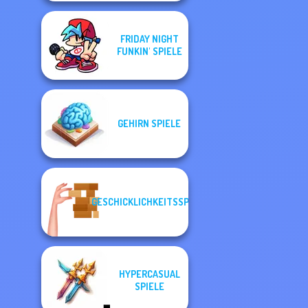
FRIDAY NIGHT
FUNKIN' SPIELE
GEHIRN SPIELE
GESCHICKLICHKEITSSPIELE
HYPERCASUAL
SPIELE