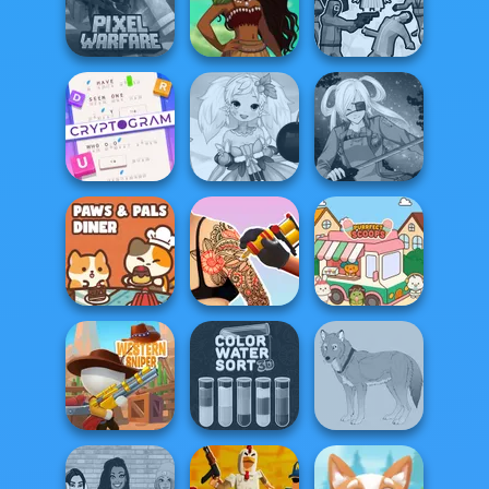
Who Dies Last
State Connect
Poxel.io
Minecraft Pixel
Polynesian
Squid Battle
Warfare
Princess Moana
Simulator
Cryptogram:
Word Brain
Anime Fairy
Puzzle
Creator
SNK Cosplayer
Paws & Pals
Tattoo Master 3D:
Diner
Crazy Art
Purr-fect Scoops