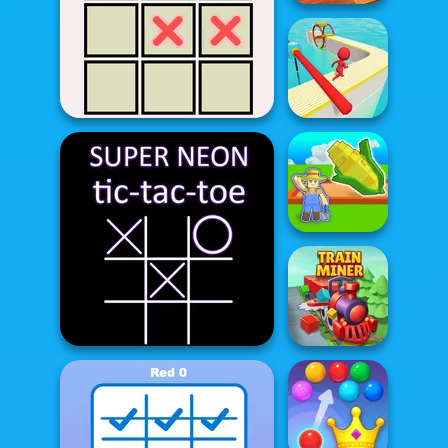
TicTacToe
Tic Tac Toe 4 Player
Fun Race 3D
My Garden
Journey
Super Neon TicTacToe
Train Miner