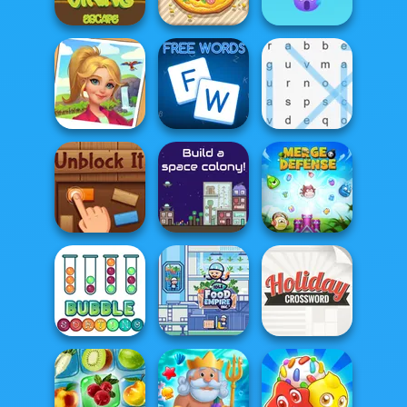
Pyramid Solitaire
Solitaire
Draw Parking
Emoji Bubble
Viking Escape
Pizza Party
Shooter
Tropical Merge
Free Words
Word Search
Unblock It
The Final Earth 2
Merge Defense
Idle Food Empire
Holiday