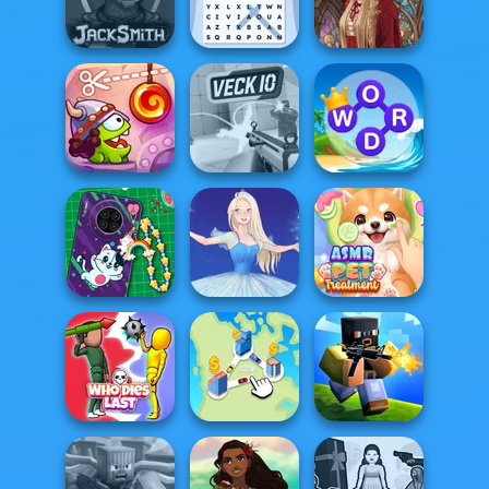
Solitaire
Garden Tales 3
Klondike
Solitaire Garden
Word Search
Jacksmith
Universe 2
Medieval Doll
Cut The Rope:
Word Connect
Time Travel
Veck.io
Puzzle
DIY Phone Case
ASMR Pet
Shop
Ice Ballerina
Treatment