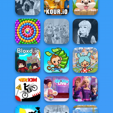
Color Water Sort
Western Sniper
3D
Wolf Maker
The Fly Squad:
#squadgoals
Kour.io
Puppy Blast
Manga Creator
Rapunzel
Vampire Hunter
Pop Adventure
Zombie Curse
P...
Toca Boca
Everything
Bloxd.io
Mini Monkey Mart
Unlocked