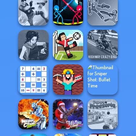
Sudoku Royal
Bike Jump
Clash of Stone
Stick Duel:
Stick Duel: Battle
Gang Brawlers
Medieval Wars
Hero
Manga Creator
Highway Crazy
Star Wars: Page...
Soccer Random
Bike
Noob Miner:
Mathematical
Escape From
Sniper Shot:
Crossword
Prison
Bullet Time