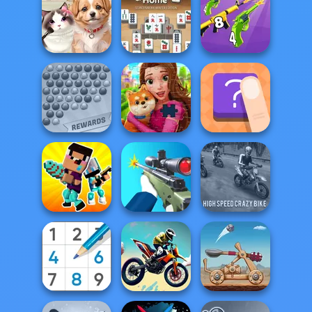
Mind Games for
Cooking World
Pet Salon 2
2-3-4 Player
Reborn
Mahjong At
Home -
Merge 2048 Gun
Pet Salon
Scandinavian...
Rush
Bubble Shooter
Extreme
Royal Jigsaw
The Shape
Noob vs Pro
High Speed Crazy
Challenge
Sniper Shooter 2
Bike