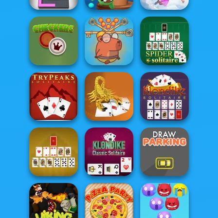
Falling Art
Om Nom Tower
Ragdoll
Color Fill 3D
3D
Simulator
Save Baby
Capybaras: Pull
Checkers
Pin
Spider Solitaire
Scorpion
Klondike
Tripeaks Solitaire
Solitaire
Solitaire Classic
Klondike Classic