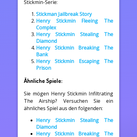
Stickmin-Serie:
Stickman Jailbreak Story
Henry Stickmin Fleeing The
Complex
Henry Stickmin Stealing The
Diamond
Henry Stickmin Breaking The
Bank
Henry Stickmin Escaping The
Prison
Ähnliche Spiele:
Sie mögen Henry Stickmin Infiltrating
The Airship? Versuchen Sie ein
ähnliches Spiel aus den folgenden:
Henry Stickmin Stealing The
Diamond
Henry Stickmin Breaking The