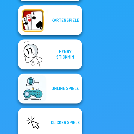
KARTENSPIELE
HENRY
STICKMIN
ONLINE SPIELE
CLICKER SPIELE