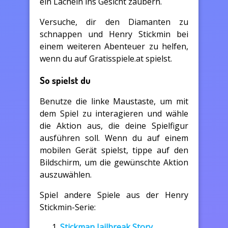
ein Lächeln ins Gesicht zaubern.
Versuche, dir den Diamanten zu
schnappen und Henry Stickmin bei
einem weiteren Abenteuer zu helfen,
wenn du auf Gratisspiele.at spielst.
So spielst du
Benutze die linke Maustaste, um mit
dem Spiel zu interagieren und wähle
die Aktion aus, die deine Spielfigur
ausführen soll. Wenn du auf einem
mobilen Gerät spielst, tippe auf den
Bildschirm, um die gewünschte Aktion
auszuwählen.
Spiel andere Spiele aus der Henry
Stickmin-Serie:
Stickman Jailbreak Story