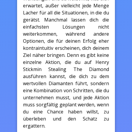
erwartet, außer vielleicht jede Menge
Lacher für all die Situationen, in die du
gerätst. Manchmal lassen dich die
einfachsten Lösungen nicht
weiterkommen, während andere
Optionen, die für deinen Erfolg eher
kontraintuitiv erscheinen, dich deinem
Ziel näher bringen. Denn es gibt keine
einzelne Aktion, die du auf Henry
Stickmin Stealing The Diamond
ausführen kannst, die dich zu dem
wertvollen Diamanten führt, sondern
eine Kombination von Schritten, die du
unternehmen musst, und jede Aktion
muss sorgfältig geplant werden, wenn
du eine Chance haben willst, zu
überleben und den Schatz zu
ergattern.