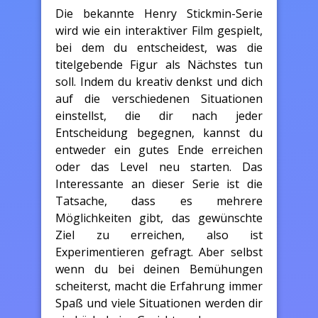
Die bekannte Henry Stickmin-Serie
wird wie ein interaktiver Film gespielt,
bei dem du entscheidest, was die
titelgebende Figur als Nächstes tun
soll. Indem du kreativ denkst und dich
auf die verschiedenen Situationen
einstellst, die dir nach jeder
Entscheidung begegnen, kannst du
entweder ein gutes Ende erreichen
oder das Level neu starten. Das
Interessante an dieser Serie ist die
Tatsache, dass es mehrere
Möglichkeiten gibt, das gewünschte
Ziel zu erreichen, also ist
Experimentieren gefragt. Aber selbst
wenn du bei deinen Bemühungen
scheiterst, macht die Erfahrung immer
Spaß und viele Situationen werden dir