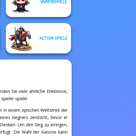
VAMPIRSPIELE
Sudoku Village
Kour.io
ACTION SPIELE
nden Sie viele ähnliche Erlebnisse,
spieler spiele!
er in einem epischen Wettstreit der
ines Gegners zerstörst, bevor er
s Denken. Um den Sieg zu erringen,
verfügt. Die Wahl der Kanone kann