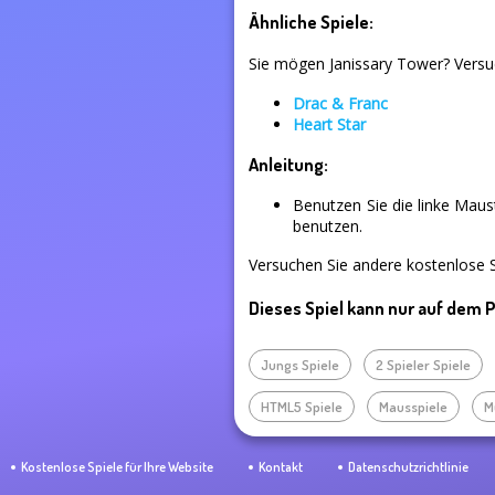
Ähnliche Spiele:
Sie mögen Janissary Tower? Versuc
Drac & Franc
Heart Star
Anleitung:
Benutzen Sie die linke Mau
benutzen.
Versuchen Sie andere kostenlose Sp
Dieses Spiel kann nur auf dem 
Jungs Spiele
2 Spieler Spiele
HTML5 Spiele
Mausspiele
M
Kostenlose Spiele für Ihre Website
Kontakt
Datenschutzrichtlinie