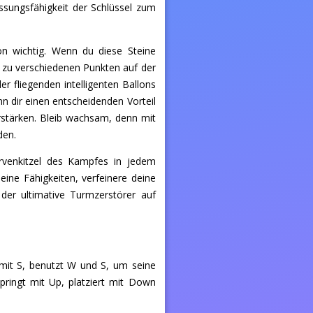
assungsfähigkeit der Schlüssel zum
ion wichtig. Wenn du diese Steine
g zu verschiedenen Punkten auf der
er fliegenden intelligenten Ballons
n dir einen entscheidenden Vorteil
erstärken. Bleib wachsam, denn mit
den.
ervenkitzel des Kampfes in jedem
ine Fähigkeiten, verfeinere deine
 der ultimative Turmzerstörer auf
 mit S, benutzt W und S, um seine
springt mit Up, platziert mit Down