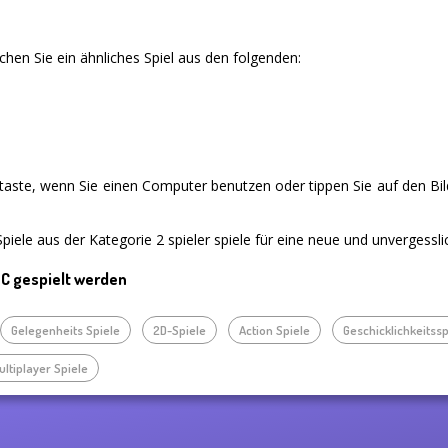
hen Sie ein ähnliches Spiel aus den folgenden:
staste, wenn Sie einen Computer benutzen oder tippen Sie auf den Bi
iele aus der Kategorie 2 spieler spiele für eine neue und unvergessli
PC gespielt werden
Gelegenheits Spiele
2D-Spiele
Action Spiele
Geschicklichkeitssp
ultiplayer Spiele