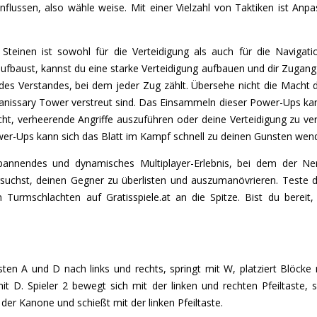
nflussen, also wähle weise. Mit einer Vielzahl von Taktiken ist Anp
 Steinen ist sowohl für die Verteidigung als auch für die Navigat
aufbaust, kannst du eine starke Verteidigung aufbauen und dir Zugan
l des Verstandes, bei dem jeder Zug zählt. Übersehe nicht die Macht d
l Janissary Tower verstreut sind. Das Einsammeln dieser Power-Ups kan
cht, verheerende Angriffe auszuführen oder deine Verteidigung zu v
wer-Ups kann sich das Blatt im Kampf schnell zu deinen Gunsten wen
spannendes und dynamisches Multiplayer-Erlebnis, bei dem der N
uchst, deinen Gegner zu überlisten und auszumanövrieren. Teste de
n Turmschlachten auf Gratisspiele.at an die Spitze. Bist du bereit,
sten A und D nach links und rechts, springt mit W, platziert Blöcke
t D. Spieler 2 bewegt sich mit der linken und rechten Pfeiltaste, 
der Kanone und schießt mit der linken Pfeiltaste.